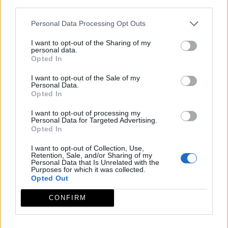
third parties.
anuales, y bosques mixtos de Quercus ilex y Quercus
suber. Dentro del apartado faunístico, cuenta con
Personal Data Processing Opt Outs
gran cantidad de especies, entre las que podemos
I want to opt-out of the Sharing of my
destacar: Nutria, Musaraña, Gato Montés, Garduña,
personal data.
Opted In
Cigüeña Negra, Buho Real, Autillo, Águila Calzada,
Águila Culebrera, Milano Real y Común, Elanio Azul,
I want to opt-out of the Sale of my
Personal Data.
Azor, Gavilán, Cernícalo Primilla, así como gran
Opted In
cantidad de aves acuáticas, como el Somormujo
I want to opt-out of processing my
Lavan co, Cormorán Grande, Zampullín Chico,
Personal Data for Targeted Advertising.
Opted In
Cigüeñuelas, Chorlito Gris, Chorlitejo Chico y un largo
etcétera. En el apartado piscícola podemos destacar
I want to opt-out of Collection, Use,
Retention, Sale, and/or Sharing of my
la abundancia de Pardillas y Cachuelos.
Personal Data that Is Unrelated with the
Purposes for which it was collected.
Discurre por los términos municipales de Alia,
Opted Out
Castilblanco, Guadalupe y Valdecaballeros.
CONFIRM
Mapa