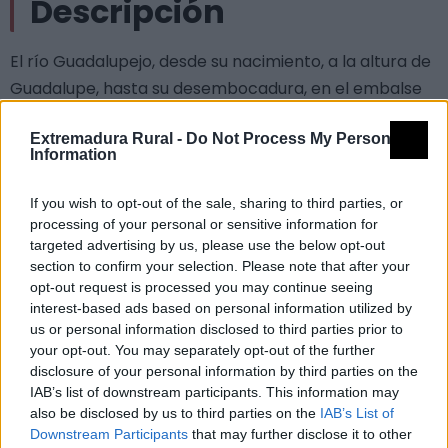
Descripción
El río Guadalupejo, desde su nacimiento, a la altura de
Guadalupe, hasta su desembocadura, en el embalse
de la Central Nuclear de Valdecaballeros, posee unos
Extremadura Rural -
Do Not Process My Personal
valores naturales de notable importancia desde el
Information
punto de vista ecológico y paisajístico. Es de destacar
el perfecto estado de conservación del tramo alto y
If you wish to opt-out of the sale, sharing to third parties, or
bajo del río, en los que podemos encontrar
processing of your personal or sensitive information for
targeted advertising by us, please use the below opt-out
formaciones vegetales de gran importancia, como
section to confirm your selection. Please note that after your
pueden ser, entre otras, las galerías ribereñas
opt-out request is processed you may continue seeing
termomediterráneas, los bosques galería de Salix alba
interest-based ads based on personal information utilized by
y Populus alba, los bosques de fresnos, los bosques
us or personal information disclosed to third parties prior to
your opt-out. You may separately opt-out of the further
alubiales residuales (Alnus glutinosa) y los prados
disclosure of your personal information by third parties on the
mediterráneos de hierbas altas y juncos. También son
IAB’s list of downstream participants. This information may
importantes las formaciones vegetales asociadas a
also be disclosed by us to third parties on the
IAB’s List of
Downstream Participants
that may further disclose it to other
sus márgenes, como: Pastizales de gramíneas y