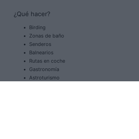
¿Qué hacer?
Birding
Zonas de baño
Senderos
Balnearios
Rutas en coche
Gastronomía
Astroturismo