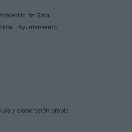
obledillo de Gata
blica - Ayuntamiento
a
ura y elaboración propia