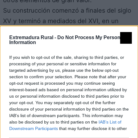
otros elementos de gran valor.
Su construcción comenzó a finales del siglo
XV y terminó a mediados del XVI, en un
momento que corresponde estilísticamente a
Extremadura Rural -
Do Not Process My Personal
las últimas décadas del gótico, que se
Information
mezcla con incipientes trazas renacentistas.
If you wish to opt-out of the sale, sharing to third parties, or
El edificio, de planta rectangular y alargada,
processing of your personal or sensitive information for
targeted advertising by us, please use the below opt-out
con tres naves y ábside en forma poligonal,
section to confirm your selection. Please note that after your
está cubierto por bellas bóvedas de crucería.
opt-out request is processed you may continue seeing
interest-based ads based on personal information utilized by
Diez columnas, de diámetro superior al
us or personal information disclosed to third parties prior to
your opt-out. You may separately opt-out of the further
metro y medio, separan las tres naves.
disclosure of your personal information by third parties on the
La piedra arenisca y el ladrillo son los
IAB’s list of downstream participants. This information may
also be disclosed by us to third parties on the
IAB’s List of
elementos básicos empleados en la
Downstream Participants
that may further disclose it to other
third parties.
construcción.