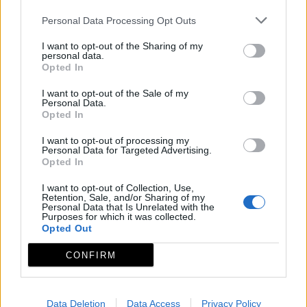
Además, resulta exquisito el tratamiento
Personal Data Processing Opt Outs
ornamental a base de hojas de parra,
I want to opt-out of the Sharing of my
personal data.
racimos de uvas, flores, cuadrúpedos y
Opted In
reptiles.
I want to opt-out of the Sale of my
Personal Data.
La portada principal alcanza los 34 metros
Opted In
de altura, pero existen otras dos portadas: la
I want to opt-out of processing my
Personal Data for Targeted Advertising.
del Perdón, orientada al Norte y la del lado
Opted In
de la Epístola, dispuesta hacia el Sur.
I want to opt-out of Collection, Use,
Retention, Sale, and/or Sharing of my
En el interior destaca la excelente
Personal Data that Is Unrelated with the
Purposes for which it was collected.
balaustrada pétrea del coro, el púlpito, el
Opted Out
órgano, el tesoro parroquial y la pila
CONFIRM
bautismal, singular por estar realizada en
barro cocido y vidriado en tono verdoso, con
Data Deletion
Data Access
Privacy Policy