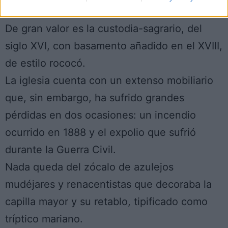
un exterior profusamente decorado.
De gran valor es la custodia-sagrario, del
siglo XVI, con basamento añadido en el XVIII,
de estilo rococó.
La iglesia cuenta con un extenso mobiliario
que, sin embargo, ha sufrido grandes
pérdidas en dos ocasiones: un incendio
ocurrido en 1888 y el expolio que sufrió
durante la Guerra Civil.
Nada queda del zócalo de azulejos
mudéjares y renacentistas que decoraba la
capilla mayor y su retablo, tipificado como
tríptico mariano.