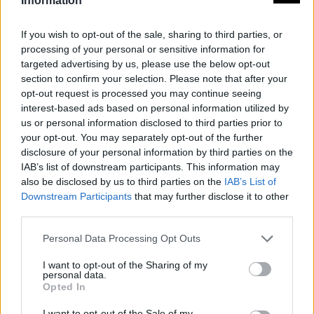
Information
a través de algunos testimonios de ex prisioneros:
tenía 10 calles de barracones, cada una de ellas
If you wish to opt-out of the sale, sharing to third parties, or
formada por 10 barracones con 85 personas cada
processing of your personal or sensitive information for
targeted advertising by us, please use the below opt-out
uno.
section to confirm your selection. Please note that after your
El número de detenidos que pasaron por sus
opt-out request is processed you may continue seeing
instalaciones durante el año que estuvo en
interest-based ads based on personal information utilized by
us or personal information disclosed to third parties prior to
funcionamiento fue muy elevado. Por ejemplo, según
your opt-out. You may separately opt-out of the further
consta en un documento del Archivo Militar de Ávila el
disclosure of your personal information by third parties on the
22 de abril de 1939 había 5.950 prisioneros. El obituario
IAB’s list of downstream participants. This information may
de los allí detenidos está relacionado tanto con los
also be disclosed by us to third parties on the
IAB’s List of
Downstream Participants
that may further disclose it to other
fusilamientos de los civiles y militares, procedentes de
third parties.
los recluidos en los barracones de incomunicados,
como por las muertes debidas a la común inanición y
Personal Data Processing Opt Outs
a enfermedades.
I want to opt-out of the Sharing of my
Fuente: Ministerio de Cultura
personal data.
Opted In
Mapa
I want to opt-out of the Sale of my