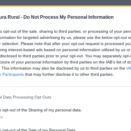
ra Rural -
Do Not Process My Personal Information
 - Ermita
to opt-out of the sale, sharing to third parties, or processing of your per
formation for targeted advertising by us, please use the below opt-out s
r selection. Please note that after your opt-out request is processed y
eing interest-based ads based on personal information utilized by us or
disclosed to third parties prior to your opt-out. You may separately opt-
Turismo de la Diputación de Cáceres
losure of your personal information by third parties on the IAB’s list of
. This information may also be disclosed by us to third parties on the
IA
Participants
that may further disclose it to other third parties.
1931.
l Data Processing Opt Outs
años del siglo XV, con reformas posteriores. Se trata de
mente, estaba cubierto de yeso. Sus cuatro frentes son id
o opt-out of the Sharing of my personal data.
de un vano formado por un arco carpanel sobre el que s
In
crucería realizada también con ladrillo. Fuente: Minister
o opt-out of the Sale of my Personal Data.