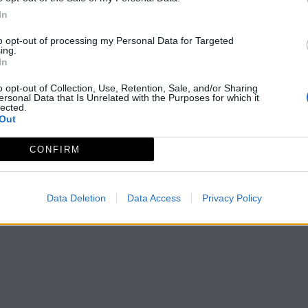
In
to opt-out of processing my Personal Data for Targeted
ing.
In
o opt-out of Collection, Use, Retention, Sale, and/or Sharing
ersonal Data that Is Unrelated with the Purposes for which it
lected.
Out
CONFIRM
Data Deletion
Data Access
Privacy Policy