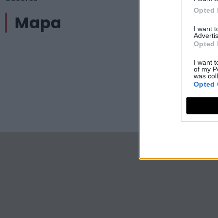
Opted 
Mapa
I want 
Advertis
Opted 
I want t
of my P
was col
Opted 