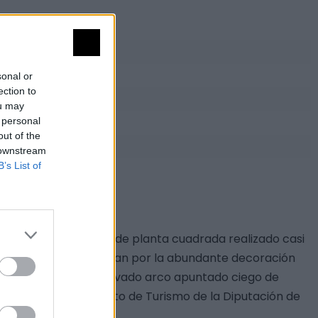
sonal or
ection to
ou may
 personal
out of the
 downstream
B’s List of
 un pequeño templete de planta cuadrada realizado casi
énticos y se caracterizan por la abundante decoración
e ha dispuesto un elevado arco apuntado ciego de
io de Cultura. Patronato de Turismo de la Diputación de