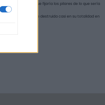
to, el documento que fijaría los pilares de lo que sería
ño resto, ya que fue destruida casi en su totalidad en
l monarca.