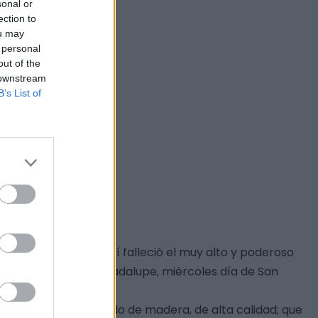
sonal or
ection to
ou may
 personal
out of the
 downstream
B’s List of
placa que reza: "Aquí falleció el muy alto y poderoso
de Santa María de Guadalupe, miércoles día de San
estaca su artesonado de madera, de alta calidad; que