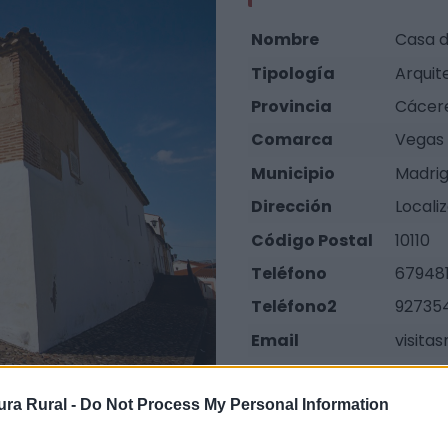
Nombre
Casa d
Tipología
Arquite
Provincia
Cácer
Comarca
Vegas 
Municipio
Madrig
Dirección
Locali
Código Postal
10110
Teléfono
679481
Teléfono2
92735
Email
visita
Fuente
Minist
ra Rural -
Do Not Process My Personal Information