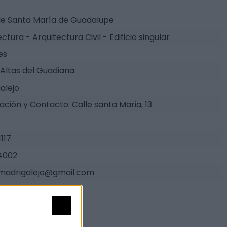
e Santa María de Guadalupe
ctura - Arquitectura Civil - Edificio singular
es
Altas del Guadiana
alejo
zación y Contacto: Calle santa Maria, 13
117
4002
smadrigalejo@gmail.com
erio de Cultura