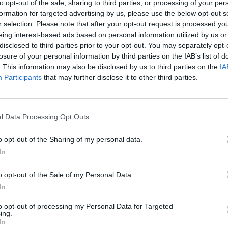
to opt-out of the sale, sharing to third parties, or processing of your per
formation for targeted advertising by us, please use the below opt-out s
r selection. Please note that after your opt-out request is processed y
eing interest-based ads based on personal information utilized by us or
disclosed to third parties prior to your opt-out. You may separately opt-
losure of your personal information by third parties on the IAB’s list of
. This information may also be disclosed by us to third parties on the
IA
Participants
that may further disclose it to other third parties.
l Data Processing Opt Outs
o opt-out of the Sharing of my personal data.
In
tólico.
o opt-out of the Sale of my Personal Data.
barrios altos de Madrigalejo, y su fachada aún exhibe una 
In
ta cámara de Madrigalejo, en la casa de Nuestra Señora 
to opt-out of processing my Personal Data for Targeted
fueron veintitrés días del mes de enero de 1516".
ing.
ranza de la época y ocupaba poco más de una hectárea. D
In