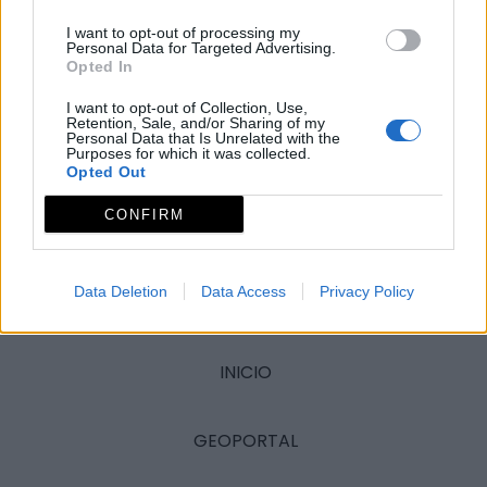
I want to opt-out of processing my
Personal Data for Targeted Advertising.
Opted In
I want to opt-out of Collection, Use,
Retention, Sale, and/or Sharing of my
© REDEX. Red Extremeña de Desarrollo Rural
Personal Data that Is Unrelated with the
Purposes for which it was collected.
Opted Out
Aviso legal
Política de privacidad
CONFIRM
redex@redex.org
Política de cookies
Diseño Bittacora
Data Deletion
Data Access
Privacy Policy
INICIO
GEOPORTAL