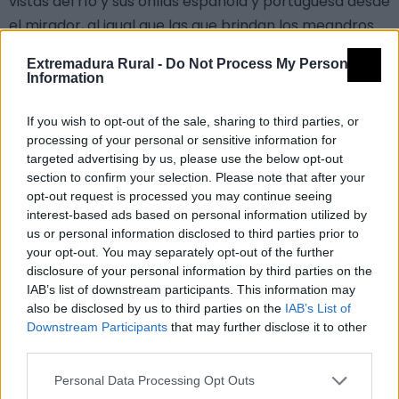
vistas del río y sus orillas española y portuguesa desde
el mirador, al igual que las que brindan los meandros
del arroyo Negrales, son impresionantes. Es, además,
Extremadura Rural -
Do Not Process My Personal
el final de una ruta de senderismo señalizada
Information
denominada “Mirador de Negrales” (SL-CC 137), que
parte desde Herrera de Alcántara para dirigirse al
If you wish to opt-out of the sale, sharing to third parties, or
processing of your personal or sensitive information for
mirador, tras vadear el arroyo de mismo nombre, por
targeted advertising by us, please use the below opt-out
el camino del Puerto Viejo. Es una ruta cómoda de
section to confirm your selection. Please note that after your
practicar que discurre por camino ancho y en buen
opt-out request is processed you may continue seeing
interest-based ads based on personal information utilized by
estado, además de ser un trayecto relativamente
us or personal information disclosed to third parties prior to
corto, aunque supera algunos desniveles algo
your opt-out. You may separately opt-out of the further
pronunciados como el inicio de la subida al mirador.
disclosure of your personal information by third parties on the
Además discurre por zonas de mucha vegetación al
IAB’s list of downstream participants. This information may
also be disclosed by us to third parties on the
IAB’s List of
transitar en gran medida por riberos, con abundante
Downstream Participants
that may further disclose it to other
presencia de encinas, jara pringosa, y ahulaga en las
third parties.
zonas de solana, y piruétano, quejigos, brezo blanco o
Personal Data Processing Opt Outs
durillo en las umbrías. El mirador ofrece la