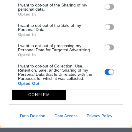
oportunidad de avistar grandes rapaces como el
I want to opt-out of the Sharing of my
personal data.
águila culebrera, buitre negro o águila perdicera,
Opted In
además de la elegante cigüeña negra, numerosas
I want to opt-out of the Sale of my
especies de aves forestales como el rabilargo y en los
Personal Data.
Opted In
afloramientos rocosos, el escaso roquero solitario.
I want to opt-out of processing my
Mapa
Personal Data for Targeted Advertising.
Opted In
I want to opt-out of Collection, Use,
Retention, Sale, and/or Sharing of my
Personal Data that Is Unrelated with the
Purposes for which it was collected.
Opted Out
CONFIRM
Data Deletion
Data Access
Privacy Policy