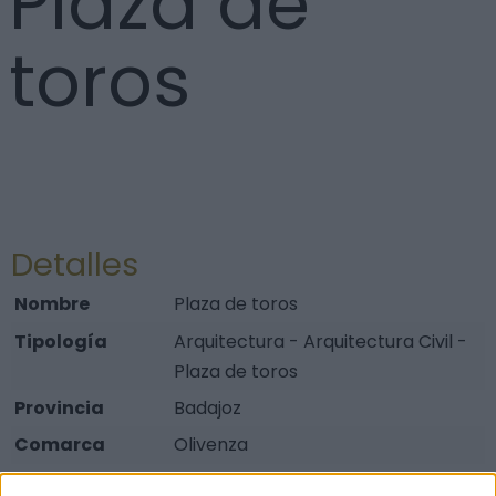
Plaza de
toros
Detalles
Nombre
Plaza de toros
Tipología
Arquitectura - Arquitectura Civil -
Plaza de toros
Provincia
Badajoz
Comarca
Olivenza
Municipio
Olivenza