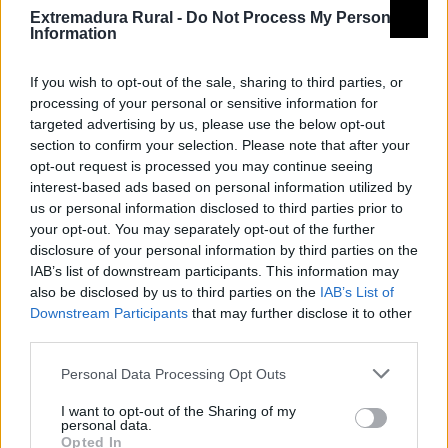
Extremadura Rural -
Do Not Process My Personal
Descripción
Information
Construida entre 1857 y 1868 y ubicada en el interior
If you wish to opt-out of the sale, sharing to third parties, or
del baluarte de la Cortadura. Data de 1868 el primer
processing of your personal or sensitive information for
cartel conocido que se tiene por el de la inauguración.
targeted advertising by us, please use the below opt-out
section to confirm your selection. Please note that after your
En 1958 se realizaron las obras de construcción de las
opt-out request is processed you may continue seeing
columnas y los arcos que hoy adornan la parte alta de
interest-based ads based on personal information utilized by
la plaza, donde se ubican las gradas.
us or personal information disclosed to third parties prior to
Pero la obra más importante de reforma llegó entre
your opt-out. You may separately opt-out of the further
disclosure of your personal information by third parties on the
los años 1990 y 1991. Fue entonces cuando se realizó la
IAB’s list of downstream participants. This information may
remodelación total de las instalaciones, dotando al
also be disclosed by us to third parties on the
IAB’s List of
ruedo de albero, construyéndose chiqueros nuevos,
Downstream Participants
that may further disclose it to other
third parties.
cambiando todas las tablas del callejón y se
numeraron todos los tendidos con piedra de mármol.
Personal Data Processing Opt Outs
La plaza tiene en la actualidad una capacidad de
I want to opt-out of the Sharing of my
cinco mil seiscientas localidades.
personal data.
Opted In