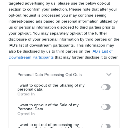
targeted advertising by us, please use the below opt-out
baja presenta tres vanos con arcos de medio punto
section to confirm your selection. Please note that after your
cerrados por unas verjas de hierro forjado. Además,
opt-out request is processed you may continue seeing
presenta un lóbrego calabozo en el sótano, cubierto
interest-based ads based on personal information utilized by
us or personal information disclosed to third parties prior to
por una cúpula con cañón de ladrillos. Sobre la planta
your opt-out. You may separately opt-out of the further
superior un friso en forma de gola; y finalmente,
disclosure of your personal information by third parties on the
coronando el edificio, un blasón de los Borbones, con
IAB’s list of downstream participants. This information may
el escudo de armas de Carlos IV; en la base del mismo
also be disclosed by us to third parties on the
IAB’s List of
Downstream Participants
that may further disclose it to other
reza \t;A.D. MDCCLXXXIX\t; (año de 1789) fecha en la
third parties.
que se finalizó la construcción del edificio.
Personal Data Processing Opt Outs
Mapa
I want to opt-out of the Sharing of my
personal data.
Opted In
I want to opt-out of the Sale of my
Personal Data.
Opted In
I want to opt-out of processing my