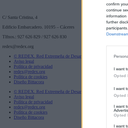
confirm you
continue se
information 
C/ Santa Cristina, 4
further disc
Edificio Embarcadero. 10195 – Cáceres
participants
Downstream 
Tlfnos.: 927 626 829 / 927 626 830
redex@redex.org
© REDEX. Red Extremeña de Desarrollo Rural
Persona
Aviso legal
Política de privacidad
I want t
redex@redex.org
Opted 
Política de cookies
Diseño Bittacora
I want t
© REDEX. Red Extremeña de Desarrollo Rural
Opted 
Aviso legal
Política de privacidad
I want 
redex@redex.org
Advertis
Política de cookies
Opted 
Diseño Bittacora
I want t