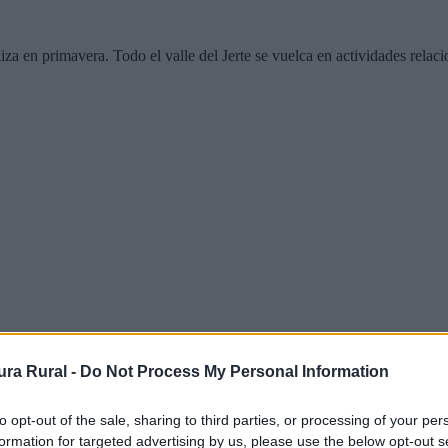
aliza en primavera. Todo el valle del Jerte se vuelca en actividades rela
ra Rural -
Do Not Process My Personal Information
to opt-out of the sale, sharing to third parties, or processing of your per
formation for targeted advertising by us, please use the below opt-out s