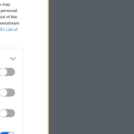
ou may
 personal
out of the
 downstream
B’s List of