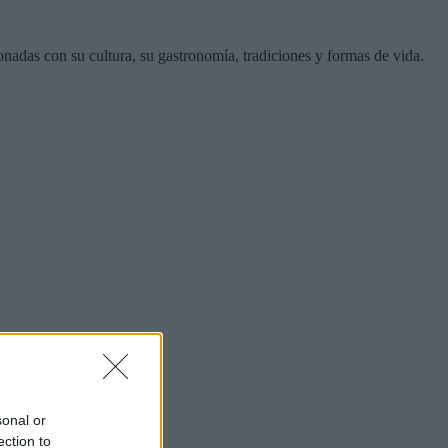
cionadas con su cultura, su gastronomía, tradiciones y formas de vida.
sonal or
ection to