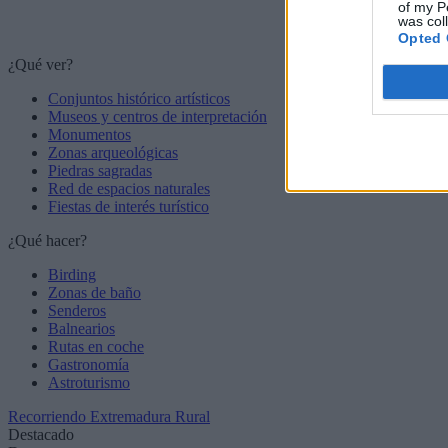
of my P
was col
Opted 
¿Qué ver?
Conjuntos histórico artísticos
Museos y centros de interpretación
Monumentos
Zonas arqueológicas
Piedras sagradas
Red de espacios naturales
Fiestas de interés turístico
¿Qué hacer?
Birding
Zonas de baño
Senderos
Balnearios
Rutas en coche
Gastronomía
Astroturismo
Recorriendo Extremadura Rural
Destacado