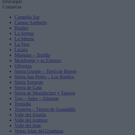
Descargas
Comarcas
Campiña Sur
Campo Arañuelo
Hurdes
La Serena
La Siberia
La Vera
Lácara
Miajadas – Trujillo
Monfragüe y su Entorno
Olivenza
Sierra Grande – Tierra de Barros
Sierra San Pedro – Los Baldíos
Sierra Suroeste
Sierra de Gata
Sierra de Montánchez y Tamuja
Tajo – Salor – Almonte
Tentudía
Trasierra – Tierras de Granadilla
Valle del Alagón
Valle del Ambroz
Valle del Jerte
Vegas Altas del Guadiana