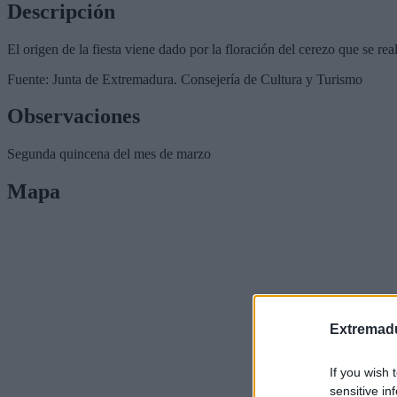
Descripción
El origen de la fiesta viene dado por la floración del cerezo que se re
Fuente: Junta de Extremadura. Consejería de Cultura y Turismo
Observaciones
Segunda quincena del mes de marzo
Mapa
Extremadu
If you wish 
sensitive in