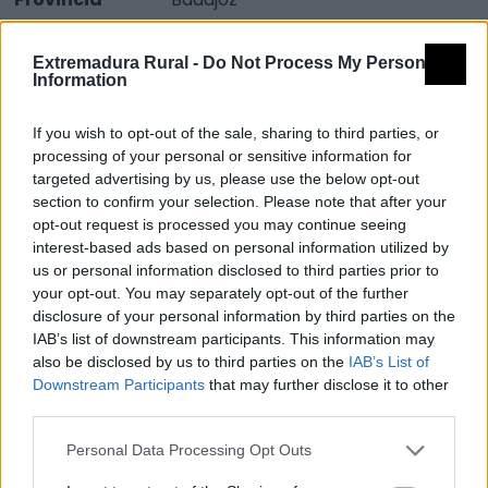
Comarca
Tentudía
Extremadura Rural -
Do Not Process My Personal
Municipio
Monesterio
Information
Fuente
Junta de Extremadura. Consejería
If you wish to opt-out of the sale, sharing to third parties, or
de Cultura y Turismo
processing of your personal or sensitive information for
targeted advertising by us, please use the below opt-out
Descripción
section to confirm your selection. Please note that after your
opt-out request is processed you may continue seeing
Fecha: a mediados de septiembre.
interest-based ads based on personal information utilized by
Uno de los principales sectores económicos de
us or personal information disclosed to third parties prior to
Monesterio es la industria agroalimentaria dedicada a
your opt-out. You may separately opt-out of the further
la transformación del cerdo ibérico. El Ayuntamiento
disclosure of your personal information by third parties on the
IAB’s list of downstream participants. This information may
de Monesterio, desde 1990 viene impulsando la unión
also be disclosed by us to third parties on the
IAB’s List of
de los fabricantes de embutidos y jamones con la
Downstream Participants
that may further disclose it to other
finalidad de realizar un esfuerzo conjunto en la
third parties.
promoción y difusión del jamón.
Personal Data Processing Opt Outs
La organización del "Día del Jamón en Monasterio" ha