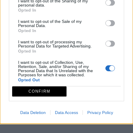
sido la expresión, empresarios comunes e
I want to opt-out of the Sharing of my
personal data.
instituciones de Monesterio por una mayor y mejor
Opted In
promoción de los productos de nuestras dehesas.
I want to opt-out of the Sale of my
Fuente: Junta de Extremadura. Consejería de Cultura
Personal Data.
Opted In
y Turismo
I want to opt-out of processing my
Observaciones
Personal Data for Targeted Advertising.
Opted In
Septiembre. Fecha variable.
I want to opt-out of Collection, Use,
Mapa
Retention, Sale, and/or Sharing of my
Personal Data that Is Unrelated with the
Purposes for which it was collected.
Opted Out
CONFIRM
Data Deletion
Data Access
Privacy Policy