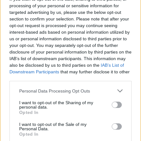
processing of your personal or sensitive information for
acondicionado el camino que lleva hasta él.
targeted advertising by us, please use the below opt-out
Esta edificación tuvo que ser imponente en sus
section to confirm your selection. Please note that after your
orígenes, su extensión y lo que queda de sus muros
opt-out request is processed you may continue seeing
deja testimonio de ello, siendo capaz de albergar a
interest-based ads based on personal information utilized by
us or personal information disclosed to third parties prior to
gran número de habitantes en su irregular estructura
your opt-out. You may separately opt-out of the further
interior. Fue concebida como alcazaba bereber allá
disclosure of your personal information by third parties on the
por el año 850, de estilo almohade, aunque muy
IAB’s list of downstream participants. This information may
also be disclosed by us to third parties on the
IAB’s List of
modificada a lo largo de su historia. Posteriormente,
Downstream Participants
that may further disclose it to other
en el año 1236, el castillo fue reconquistado por las
third parties.
tropas de Fernando III y entregado en 1241 a la orden
Personal Data Processing Opt Outs
de Alcántara como gesto de gratitud.
Durante el siglo XVII el progresivo estado de ruina
I want to opt-out of the Sharing of my
personal data.
llevó a sus moradores a abandonarlo por completo,
Opted In
quedando sumido en el más absoluto abandono hasta
I want to opt-out of the Sale of my
el periodo de la guerra civil española, donde debido a
Personal Data.
su ventajosa posición estratégica, se construyó un
Opted In