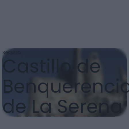
Recurso
Castillo de
Benquerenci
de La Serena