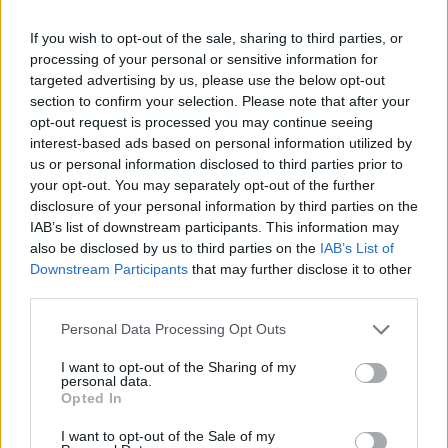
Vespasiano (año 69-79 d.C).
Los restos de la ciudad romana de Regina forman un
If you wish to opt-out of the sale, sharing to third parties, or
conjunto en el que actualmente destacan el foro y el
processing of your personal or sensitive information for
teatro (consecuencia de las sucesivas fases
targeted advertising by us, please use the below opt-out
section to confirm your selection. Please note that after your
arqueológicas proyectadas sobre el terreno). A ello
opt-out request is processed you may continue seeing
se añade los templos de la Triada Capitolina, el
interest-based ads based on personal information utilized by
macellum (mercado) y las termas.
us or personal information disclosed to third parties prior to
your opt-out. You may separately opt-out of the further
Las primeras excavaciones comenzaron en 1978 con
disclosure of your personal information by third parties on the
cuatro campañas intensivas iniciadas desde ese
IAB’s list of downstream participants. This information may
verano que ya dejaban bien claro el enorme valor
also be disclosed by us to third parties on the
IAB’s List of
patrimonial que se escondía bajo tierra.
Downstream Participants
that may further disclose it to other
third parties.
Mapa
Personal Data Processing Opt Outs
I want to opt-out of the Sharing of my
+
personal data.
Alternar vista satélite
Opted In
−
I want to opt-out of the Sale of my