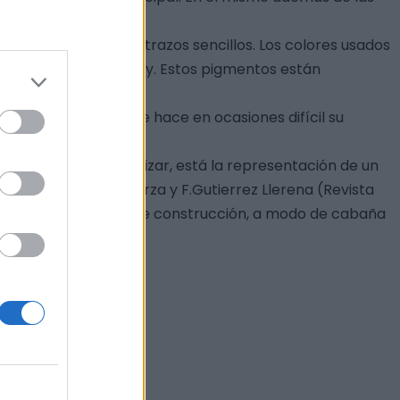
monocromático y con trazos sencillos. Los colores usados
ipal de Cabeza del Buey. Estos pigmentos están
 de la realidad, que hace en ocasiones difícil su
ntral, pero sin señalizar, está la representación de un
.A González López-Arza y F.Gutierrez Llerena (Revista
luso con una especie de construcción, a modo de cabaña