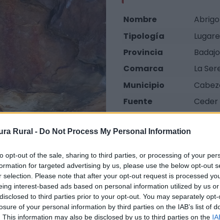
Nombre
Abrigo
Tipología
Lugare
Provincia
Badajo
Comarca
La Ser
Municipio
Cabeza
Fuente
Ceder 
ra Rural -
Do Not Process My Personal Information
to opt-out of the sale, sharing to third parties, or processing of your per
formation for targeted advertising by us, please use the below opt-out s
r selection. Please note that after your opt-out request is processed y
o, a unos 4 km de la localidad de Cabeza del Buey, direcci
eing interest-based ads based on personal information utilized by us or
l, en la que se encuentran la mayor cantidad de represen
disclosed to third parties prior to your opt-out. You may separately opt-
 en conjunto como en este caso, es uno de los elementos 
losure of your personal information by third parties on the IAB’s list of
s repetidos en los abrigos y cuevas que se encuentran en
. This information may also be disclosed by us to third parties on the
IA