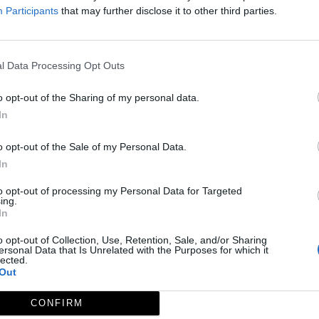
Participants
that may further disclose it to other third parties.
mes, formas circulares...
e esquemático, ya que se ha realizado con tintas planas, 
 en la casi totalidad de los hallados en el termino munic
l Data Processing Opt Outs
os con agua u otra grasa o materia resinosa.
en a sus rasgos esenciales, en un proceso de abstracción
o opt-out of the Sharing of my personal data.
ines religiosos, culturales, territoriales…
In
la roca a la izquierda a unos cuantos metros de la roca ce
o opt-out of the Sale of my Personal Data.
 motivos. Sin ningún parecido en la zona, como apuntan J
In
bre. Tomo XLIX), parece representar un árbol hueco, inc
to opt-out of processing my Personal Data for Targeted
ing.
In
o opt-out of Collection, Use, Retention, Sale, and/or Sharing
ersonal Data that Is Unrelated with the Purposes for which it
lected.
Out
CONFIRM