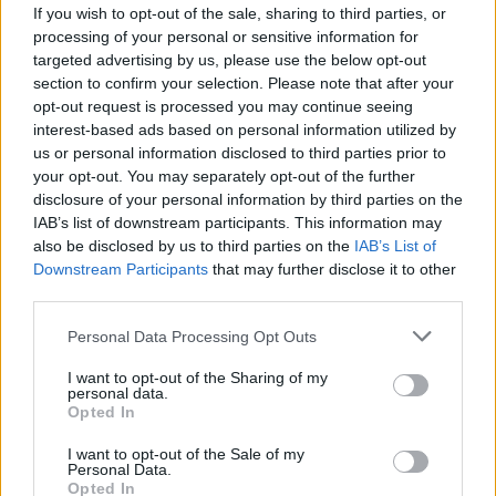
If you wish to opt-out of the sale, sharing to third parties, or
La iglesia tiene una sola nave, dividida en dos tramos
processing of your personal or sensitive information for
con arcos fajones muy apuntados. Su primitiva
targeted advertising by us, please use the below opt-out
techumbre fue de madera a dos vertientes. La
section to confirm your selection. Please note that after your
opt-out request is processed you may continue seeing
cabecera presenta bóveda de crucería. La fábrica es
interest-based ads based on personal information utilized by
de mampostería, ladrillo y sillares de piedra para las
us or personal information disclosed to third parties prior to
portadas. El edificio ha sufrido reedificaciones en los
your opt-out. You may separately opt-out of the further
disclosure of your personal information by third parties on the
siglos XVIII y XIX. Destaca la decoración mural de la
IAB’s list of downstream participants. This information may
sacristía de 1788. Se trata de un espacio rectangular
also be disclosed by us to third parties on the
IAB’s List of
en tres tramos cubierto de bóvedas de cañón con
Downstream Participants
that may further disclose it to other
lunetos. Las pinturas responden a un programa
third parties.
eucarístico.
Personal Data Processing Opt Outs
Fuente: CEDER LA SERENA
I want to opt-out of the Sharing of my
personal data.
Mapa
Opted In
I want to opt-out of the Sale of my
Personal Data.
Opted In