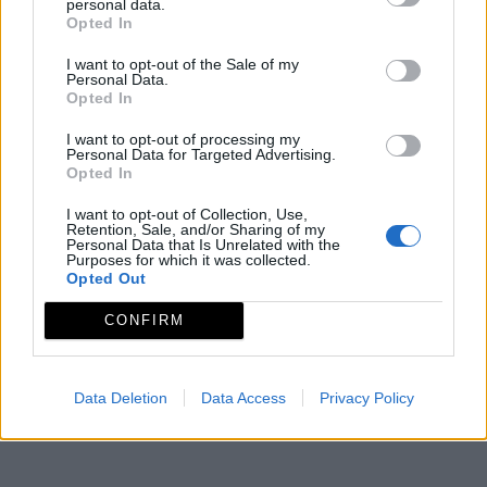
personal data.
capillas laterales se encuentra el altar
Opted In
baldaquino del Santísimo Cristo del Perdó.
I want to opt-out of the Sale of my
Personal Data.
Opted In
El Convento pasó a manos del Ayuntamiento
I want to opt-out of processing my
con la Desamortización de
Personal Data for Targeted Advertising.
Opted In
Mendizábal,pasando después a covertirse
I want to opt-out of Collection, Use,
en la parroquia de San Juan Bautista.
Retention, Sale, and/or Sharing of my
Personal Data that Is Unrelated with the
Purposes for which it was collected.
Mapa
Opted Out
CONFIRM
Data Deletion
Data Access
Privacy Policy