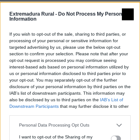
nave central de cuatro tramos y dos más
Extremadura Rural -
Do Not Process My Personal
bajos, con capillas que se comunican por
Information
acos de medio punto y contrafuertes. La
If you wish to opt-out of the sale, sharing to third parties, or
cubierta es de bóveda de cañón. Todo está
processing of your personal or sensitive information for
pintado y decorado con yeserías, pintura a
targeted advertising by us, please use the below opt-out
section to confirm your selection. Please note that after your
base de tableros y ornamentos geométricos,
opt-out request is processed you may continue seeing
interest-based ads based on personal information utilized by
junto al abundante anagrama de los
us or personal information disclosed to third parties prior to
trinitarios y su escudo.
your opt-out. You may separately opt-out of the further
disclosure of your personal information by third parties on the
IAB’s list of downstream participants. This information may
Hay que destacar los retablos Mayor y
also be disclosed by us to third parties on the
IAB’s List of
laterales del crucero. Son barrocos del s.
Downstream Participants
that may further disclose it to other
third parties.
XVIII, de excelente calidad y dorado. Sobre
la sacristía hay un cuadro barroco que
Personal Data Processing Opt Outs
representa la coronación de la Virgen. En las
I want to opt-out of the Sharing of my