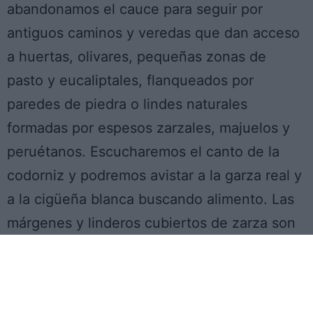
abandonamos el cauce para seguir por
antiguos caminos y veredas que dan acceso
a huertas, olivares, pequeñas zonas de
pasto y eucaliptales, flanqueados por
paredes de piedra o lindes naturales
formadas por espesos zarzales, majuelos y
peruétanos. Escucharemos el canto de la
codorniz y podremos avistar a la garza real y
a la cigüeña blanca buscando alimento. Las
márgenes y linderos cubiertos de zarza son
refugio de mamíferos como el zorro, el turón,
la comadreja, el erizo y las musarañas, que al
caer la noche, saldrán de su espinoso