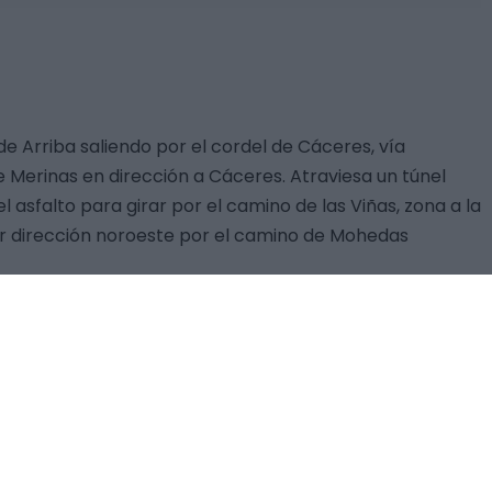
 de Arriba saliendo por el cordel de Cáceres, vía
e Merinas en dirección a Cáceres. Atraviesa un túnel
 asfalto para girar por el camino de las Viñas, zona a la
r dirección noroeste por el camino de Mohedas
onfluencia con el río Salor, está incluido en la Red
ico entre los llanos de Brozas y la sierra de San
, atraviesa nuevamente el arroyo y llega a la pista de
n paredes de piedra enfoscadas en cal y pintadas en
harinero. Una interesante muestra de arquitectura