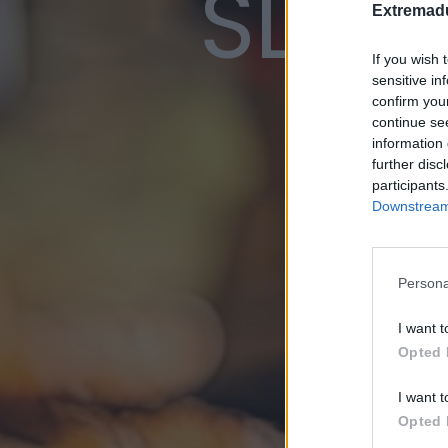
SL-CC
Extremadu
If you wish 
sensitive in
confirm you
continue se
information 
further disc
participants
Downstream 
Persona
I want t
Opted 
I want t
Opted 