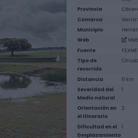
Provincia
Cácer
Comarca
Sierra
Municipio
Herrer
Web
Visi
Fuente
FEXME 
Tipo de
Circul
recorrido
Distancia
6 km
Severidad del
1
Medio natural
Orientación en
2
el Itinerario
Dificultad en el
1
Desplazamiento