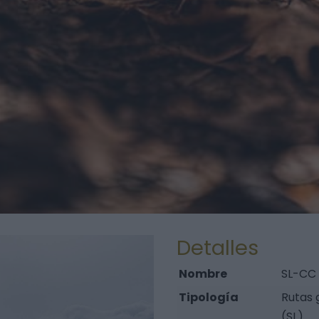
Detalles
Nombre
SL-CC 
Tipología
Rutas 
(SL)