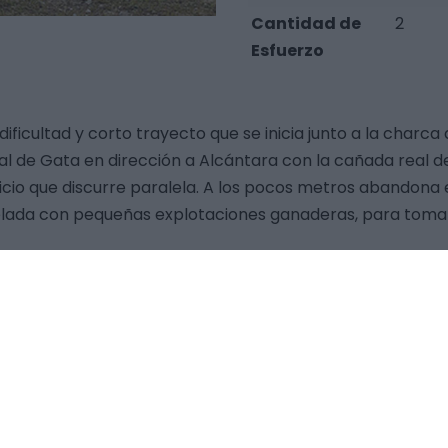
Cantidad de
2
Esfuerzo
ificultad y corto trayecto que se inicia junto a la charca
al de Gata en dirección a Alcántara con la cañada real d
vicio que discurre paralela. A los pocos metros abandona el
elada con pequeñas explotaciones ganaderas, para toma
e atraviesa la población en dirección sur-norte hasta su c
 Arroyo del Lugar) creando un importante corredor ecológ
ar otro giro de 90 º en dirección al pueblo por la Acotada
 al otro lado de la carretera una estructura circular co
estos de piedras de moler en el exterior denotan su uso 