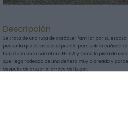
Descripción
Se trata de una ruta de carácter familiar por su escasa d
pecuaria que atraviesa el pueblo para unir la cañada re
habilitado en la carretera N- 521 y toma la pista de ser
que llega rodeado de una dehesa muy clareada y parc
después de cruzar el arroyo del Lugar.
Este curso de agua de unos 10 kilómetros de recorrido qu
Natura 2000 como lugar de importancia comunitaria (LIC
Pedro.
La ruta continúa por la zona de las Gabelas hasta realiz
servicio de la N-521. Desde ese punto se puede observar
blanco: se trata de un antiguo molino de viento cuyos r