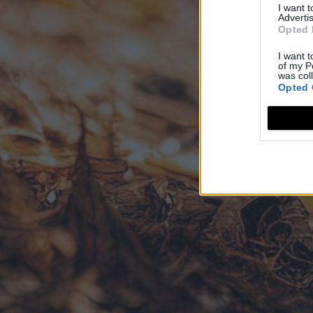
I want 
Advertis
Opted 
I want t
of my P
was col
Opted 