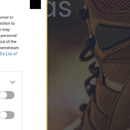
 Viñas
sonal or
ection to
ou may
 personal
out of the
 downstream
B’s List of