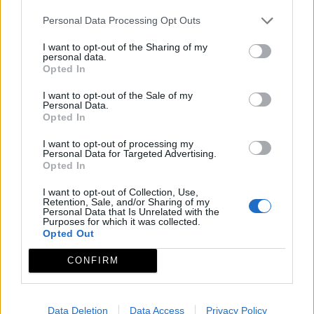
Personal Data Processing Opt Outs
I want to opt-out of the Sharing of my
personal data.
Opted In
I want to opt-out of the Sale of my
Personal Data.
Camino de Santiago Sur de Huelva
Opted In
Grupo de acción local
I want to opt-out of processing my
Personal Data for Targeted Advertising.
Opted In
CEDECO TENTUDÍA
I want to opt-out of Collection, Use,
Centro de Desarrollo Comarcal de Tentudía
Retention, Sale, and/or Sharing of my
Personal Data that Is Unrelated with the
Purposes for which it was collected.
Mapa de recursos
Opted Out
CONFIRM
Data Deletion
Data Access
Privacy Policy