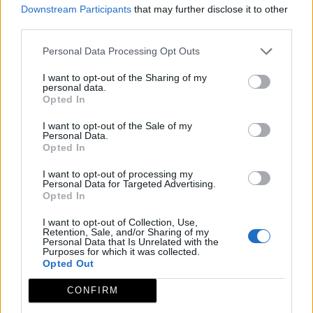
Downstream Participants
that may further disclose it to other
Por segundo año, ADICOMT propone promover
third parties.
el conocimiento de los recursos locales a todos
Personal Data Processing Opt Outs
los niveles,...
I want to opt-out of the Sharing of my
personal data.
Leer más
Opted In
I want to opt-out of the Sale of my
Personal Data.
Opted In
Planes de primavera en
I want to opt-out of processing my
Extremadura Rural…¡Un lujo
Personal Data for Targeted Advertising.
para los sentidos!
Opted In
I want to opt-out of Collection, Use,
¡Ya es primavera en Extremadura Rural! Sus 24
Retention, Sale, and/or Sharing of my
Personal Data that Is Unrelated with the
comarcas se convierten en un espectacular
Purposes for which it was collected.
Opted Out
escenario lleno...
CONFIRM
Leer más