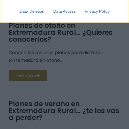
Data Deletion
Data Access
Privacy Policy
Planes de otoño en
Extremadura Rural… ¿Quieres
conocerlos?
Conoce los mejores planes para disfrutar
Extremadura en otoño....
Leer más
Planes de verano en
Extremadura Rural… ¿te los vas
a perder?