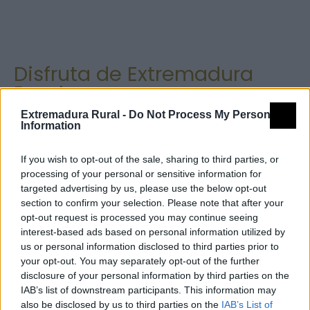
Disfruta de Extremadura
Rural
Extremadura Rural -
Do Not Process My Personal
Planes, historias y rincones que te invitan a
Information
desconectar.
If you wish to opt-out of the sale, sharing to third parties, or
processing of your personal or sensitive information for
targeted advertising by us, please use the below opt-out
Ver todos los reportajes
section to confirm your selection. Please note that after your
opt-out request is processed you may continue seeing
interest-based ads based on personal information utilized by
us or personal information disclosed to third parties prior to
your opt-out. You may separately opt-out of the further
La comarca Miajadas-Trujillo
disclosure of your personal information by third parties on the
comienza su II Primavera de
IAB’s list of downstream participants. This information may
Descubrimiento
also be disclosed by us to third parties on the
IAB’s List of