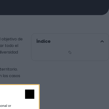
 objetivo de
Índice
ar todo el
diversidad
erritorio.
n los casos
cia: 6
sonal or