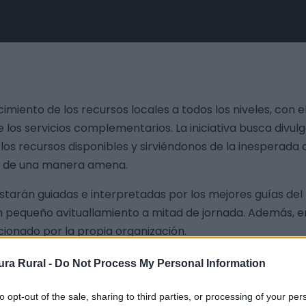
nto de los recursos locales a todos los niveles, con el
 los servicios complementarios. La iniciativa busca divulg
os recursos disponibles y sirviéndonos de la inesperada 
o de una manera amena.
arán guiadas e interpretadas por los mejores guías del t
un pequeño avituallamiento a mitad de jornada. Además, e
cionado por la propia organización.
ra Rural -
Do Not Process My Personal Information
ta Cruz de la Sierra):
Sábado 18 de abril de 2026. Distan
to opt-out of the sale, sharing to third parties, or processing of your per