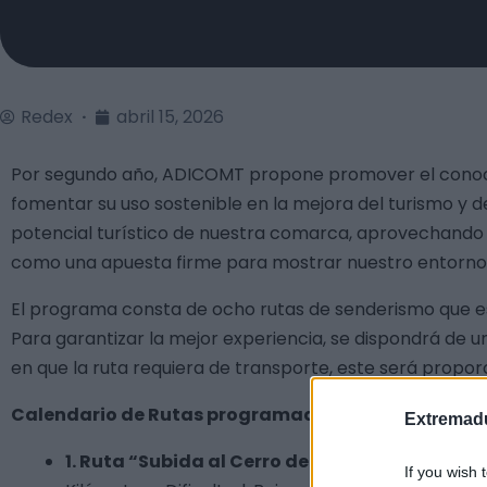
Redex
abril 15, 2026
Por segundo año, ADICOMT propone promover el conocimie
fomentar su uso sostenible en la mejora del turismo y de
potencial turístico de nuestra comarca, aprovechando l
como una apuesta firme para mostrar nuestro entorn
El programa consta de ocho rutas de senderismo que est
Para garantizar la mejor experiencia, se dispondrá de 
en que la ruta requiera de transporte, este será propor
Calendario de Rutas programadas:
Extremadu
1. Ruta “Subida al Cerro de San Gregorio” (San
If you wish 