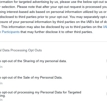
formation for targeted advertising by us, please use the below opt-out s
19 de abril de 2026. Distancia: 13 Kilómetros. Dificultad: Ba
r selection. Please note that after your opt-out request is processed y
eing interest-based ads based on personal information utilized by us or
ado 25 de abril de 2026. Distancia: 14 Kilómetros. Dificulta
disclosed to third parties prior to your opt-out. You may separately opt-
rujillo):
Viernes 1 de mayo de 2026. Distancia: 10 Kilómetr
losure of your personal information by third parties on the IAB’s list of
. This information may also be disclosed by us to third parties on the
IA
Participants
that may further disclose it to other third parties.
(Garciaz):
Domingo 3 de mayo de 2026. Distancia: 12 Kiló
o Miajadas-Alcollarín” (Miajadas, Escurial, Abertu
l Data Processing Opt Outs
: 21 Kilómetros. Dificultad: Media.
collarín” (Alcollarín):
Sábado 16 de mayo de 2026. Dist
o opt-out of the Sharing of my personal data.
In
ista de la Sierra” (Abertura y Conquista de la Sierr
o opt-out of the Sale of my Personal Data.
cultad: Media.
Importante: En esta ruta no se permite ir
In
to opt-out of processing my Personal Data for Targeted
ing.
In
en horario de mañana, aproximadamente de 9:00 a 14:00 h