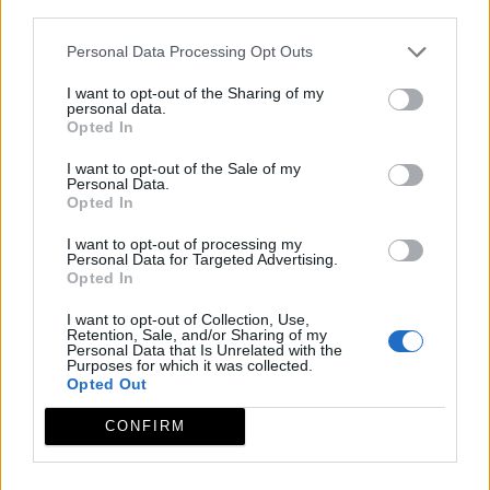
third parties.
Personal Data Processing Opt Outs
Espacios naturales protegidos
I want to opt-out of the Sharing of my
personal data.
Opted In
Geoparque Villuercas Ibores Jara
I want to opt-out of the Sale of my
Personal Data.
Opted In
I want to opt-out of processing my
Geositio 29: Sistema de fracturas de la Sierra de la
Personal Data for Targeted Advertising.
Breña Deleitosa
Opted In
I want to opt-out of Collection, Use,
Retention, Sale, and/or Sharing of my
Personal Data that Is Unrelated with the
Purposes for which it was collected.
Reserva de la Biosfera de Monfragüe
Opted Out
CONFIRM
Qué hacer