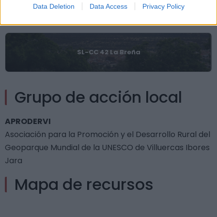
Data Deletion
Data Access
Privacy Policy
Rutas
SL-CC 42 La Breña
Grupo de acción local
APRODERVI
Asociación para la Promoción y el Desarrollo Rural del
Geoparque Mundial de la UNESCO de Villuercas Ibores
Jara
Mapa de recursos