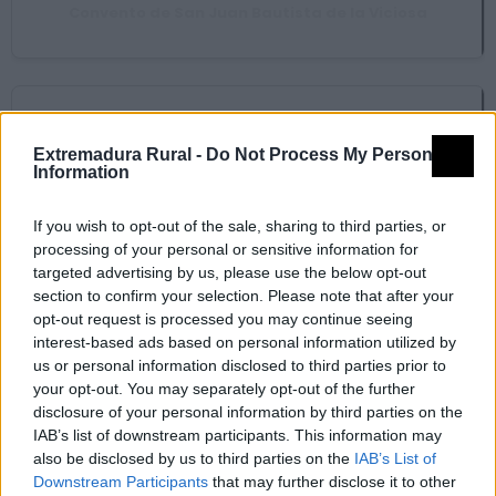
Convento de San Juan Bautista de la Viciosa
Ermita de Nuestra Señora de Breña
Extremadura Rural -
Do Not Process My Personal
Information
If you wish to opt-out of the sale, sharing to third parties, or
Hospital
processing of your personal or sensitive information for
targeted advertising by us, please use the below opt-out
section to confirm your selection. Please note that after your
opt-out request is processed you may continue seeing
interest-based ads based on personal information utilized by
Iglesia San Juan Evangelista
us or personal information disclosed to third parties prior to
your opt-out. You may separately opt-out of the further
disclosure of your personal information by third parties on the
IAB’s list of downstream participants. This information may
also be disclosed by us to third parties on the
IAB’s List of
Rolo o Picota
Downstream Participants
that may further disclose it to other