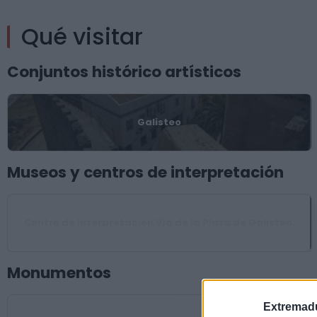
Qué visitar
Conjuntos histórico artísticos
Galisteo
Museos y centros de interpretación
Centro de Interpretación Vía de la Plata de Galisteo.
Monumentos
Extremadu