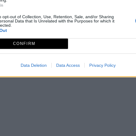
In
o opt-out of Collection, Use, Retention, Sale, and/or Sharing
ersonal Data that Is Unrelated with the Purposes for which it
lected.
Out
CONFIRM
Data Deletion
Data Access
Privacy Policy