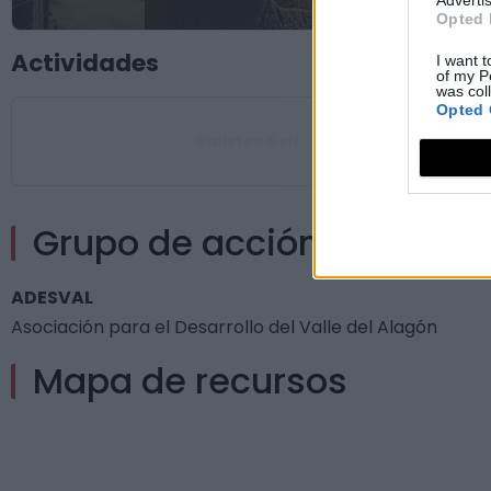
Opted 
Actividades
I want t
of my P
was col
Opted 
Galisteo Golf
Grupo de acción local
ADESVAL
Asociación para el Desarrollo del Valle del Alagón
Mapa de recursos