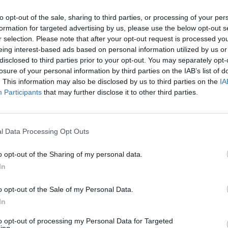
Castillo de Galisteo o Picota
to opt-out of the sale, sharing to third parties, or processing of your per
formation for targeted advertising by us, please use the below opt-out s
r selection. Please note that after your opt-out request is processed y
eing interest-based ads based on personal information utilized by us or
Puente
disclosed to third parties prior to your opt-out. You may separately opt-
losure of your personal information by third parties on the IAB’s list of
. This information may also be disclosed by us to third parties on the
IA
Participants
that may further disclose it to other third parties.
Puerta del Rey
l Data Processing Opt Outs
o opt-out of the Sharing of my personal data.
In
o opt-out of the Sale of my Personal Data.
In
GR-213 Camino Mozárabe de Las Hurdes (Camino de
to opt-out of processing my Personal Data for Targeted
Santiago NO RECONOCIDO)
ing.