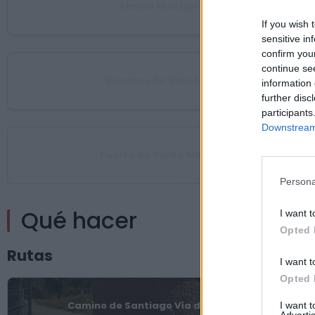
Ábside Mudéjar
If you wish 
sensitive in
confirm you
continue se
Murallas de Galisteo
information 
further disc
participants
Downstream 
Puerta de Santa María
Persona
Qué hacer
I want t
Opted 
Rutas
I want t
Opted 
Camino de Santiago Vía de la Plata
I want 
Advertis