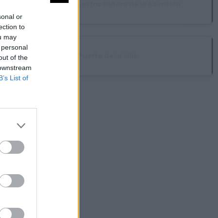
Iglesia de Nuestra Señora de la Asunción
sonal or
ection to
ou may
 personal
Puerta de la Villa
out of the
 downstream
B’s List of