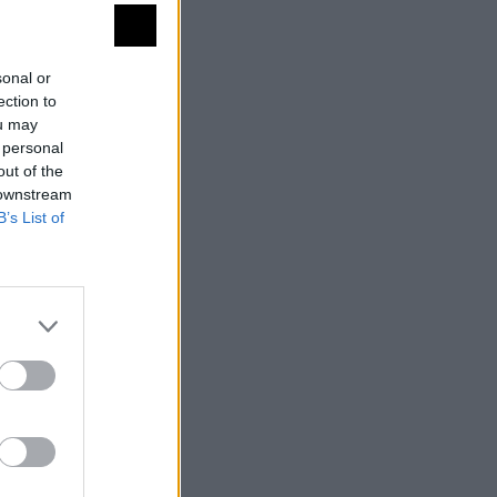
sonal or
ection to
ou may
 personal
out of the
 downstream
B’s List of