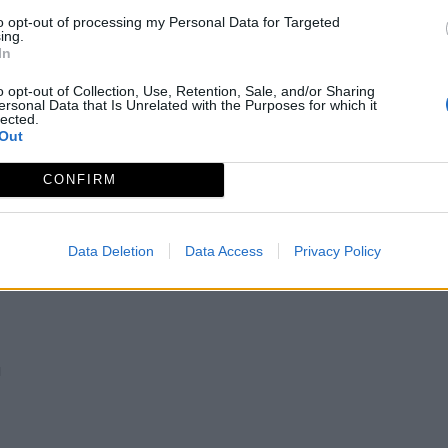
to opt-out of processing my Personal Data for Targeted
ing.
In
o opt-out of Collection, Use, Retention, Sale, and/or Sharing
ersonal Data that Is Unrelated with the Purposes for which it
lected.
Out
CONFIRM
Data Deletion
Data Access
Privacy Policy
a