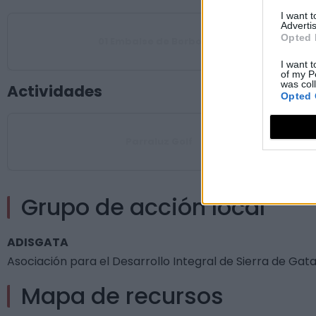
I want 
Advertis
Opted 
01 Embalse de Borbollón
I want t
of my P
was col
Actividades
Opted 
Parraluz Golf
Grupo de acción local
ADISGATA
Asociación para el Desarrollo Integral de Sierra de Gat
Mapa de recursos