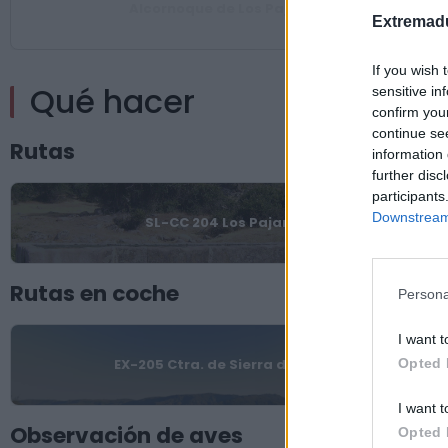
Alcornoque de Los Pajares
Extremadu
If you wish 
Qué hacer
sensitive in
confirm you
continue se
Rutas
information 
further disc
participants
Downstream 
SL-CC 204 Los Pajares
Rutas en coche
Persona
I want t
Opted 
EX-205 Ctra. de Sierra de Gata
I want t
Observación de aves
Opted 