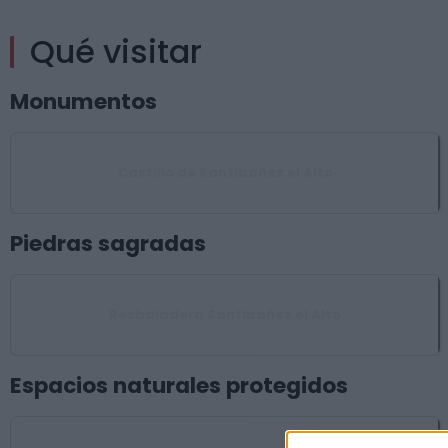
Qué visitar
Monumentos
Castillo de Santibáñez el Alto
Piedras sagradas
Resbaladera Santibañez el Alto
Espacios naturales protegidos