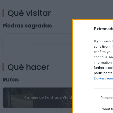
Qué visitar
Piedras sagradas
Extremadu
If you wish 
Resbaladera Valdeobispo
sensitive in
confirm you
continue se
information 
Qué hacer
further disc
participants
Rutas
Downstream 
Camino de Santiago Vía de la Plata
Persona
I want t