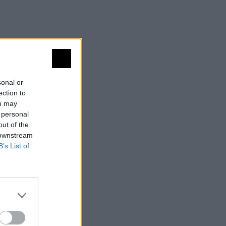
sonal or
ection to
ou may
 personal
out of the
 downstream
B’s List of