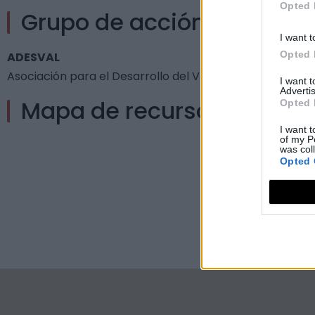
Opted 
Grupo de acción local
I want t
Opted 
ADESVAL
Asociación para el Desarrollo del Valle del Alagón
I want 
Advertis
Mapa de recursos
Opted 
I want t
of my P
was col
Opted 