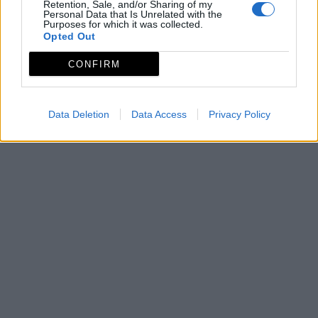
Grupo de acción local
Retention, Sale, and/or Sharing of my
Personal Data that Is Unrelated with the
Purposes for which it was collected.
ADICOVER
Opted Out
Asociación para el Desarrollo Integral de la Comarca
CONFIRM
de La Vera
Mapa de recursos
Data Deletion
Data Access
Privacy Policy