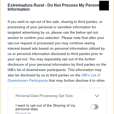
Extremadura Rural -
Do Not Process My Personal
Information
If you wish to opt-out of the sale, sharing to third parties, or
processing of your personal or sensitive information for
targeted advertising by us, please use the below opt-out
section to confirm your selection. Please note that after your
opt-out request is processed you may continue seeing
interest-based ads based on personal information utilized by
Campo Arañuelo: carretera del cultivo del tabaco,
us or personal information disclosed to third parties prior to
your opt-out. You may separately opt-out of the further
paisajes de biodiversidad
disclosure of your personal information by third parties on the
Grupo de acción local
IAB’s list of downstream participants. This information may
also be disclosed by us to third parties on the
IAB’s List of
Downstream Participants
that may further disclose it to other
ARJABOR
third parties.
Asociación para el Desarrollo de la Comarca del
Personal Data Processing Opt Outs
Campo Arañuelo
I want to opt-out of the Sharing of my
Mapa de recursos
personal data.
Opted In