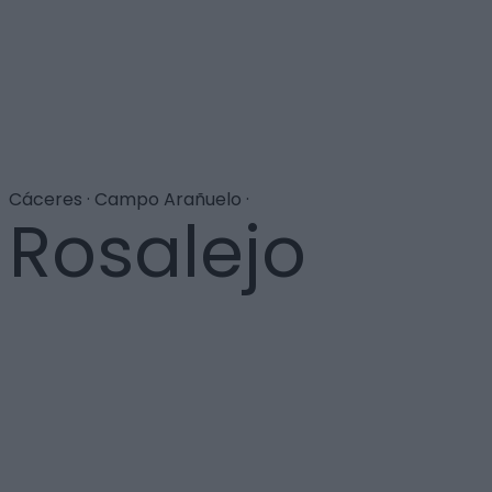
Cáceres · Campo Arañuelo ·
Rosalejo
La mayoría de los habitantes de Rosalejo, pueblo
nuevo de colonización, procede del antiguo Talaverilla
la Vieja que, en 1963, fue inundado por el embalse de
Valdecañas. Rosalejo es el primer Ayuntamiento de la
zona que se independizó de Talayuela el 1 de marzo de
1994. Su economía se basa en el cultivo del tabaco y
de los espárragos, que proporcionan a los campos un