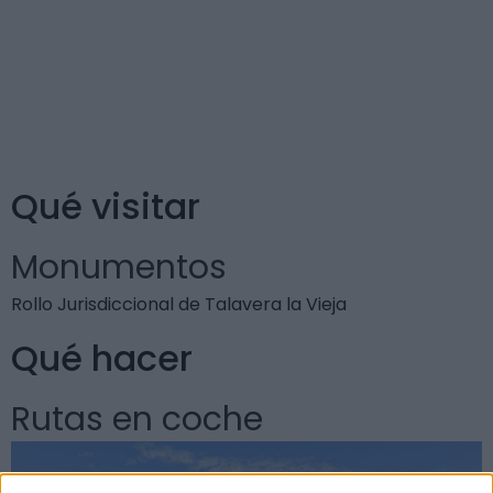
paisaje de gran belleza. Por lo que próximamente se
ubicará allí el Museo del tabaco. Por esta zona se
encuentra también la ganadería del torero Paco
Camino.
Qué visitar
Monumentos
Rollo Jurisdiccional de Talavera la Vieja
Qué hacer
Rutas en coche