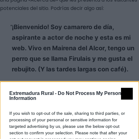
potenciales del sitio. Podrías decir algo así:
¡Bienvenido! Soy camarero de día,
aspirante a actor de noche y esta es mi
web. Vivo en Mairena del Alcor, tengo un
perro que se llama Firulais y me gusta el
rebujito. (Y las tardes largas con café).
…o algo así:
Extremadura Rural -
Do Not Process My Personal
Information
La empresa «Mariscos Recio» fue
If you wish to opt-out of the sale, sharing to third parties, or
fundada por Antonio Recio Mata. Empezó
processing of your personal or sensitive information for
targeted advertising by us, please use the below opt-out
siendo una pequeña empresa que
section to confirm your selection. Please note that after your
suministraba marisco a hoteles y