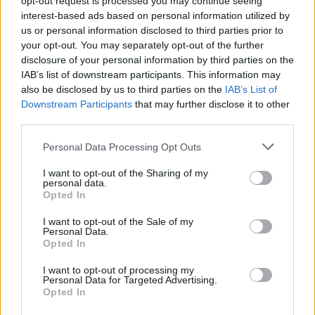
opt-out request is processed you may continue seeing
interest-based ads based on personal information utilized by
restaurantes, pero poco a poco se ha ido
us or personal information disclosed to third parties prior to
transformando en un gran imperio.
your opt-out. You may separately opt-out of the further
disclosure of your personal information by third parties on the
Mariscos Recio, el mar al mejor precio.
IAB’s list of downstream participants. This information may
also be disclosed by us to third parties on the
IAB’s List of
Downstream Participants
that may further disclose it to other
Como nuevo usuario de WordPress, deberías ir a
tu
third parties.
escritorio
para borrar esta página y crear nuevas
Personal Data Processing Opt Outs
páginas para tu contenido. ¡Pásalo bien!
I want to opt-out of the Sharing of my
personal data.
Opted In
I want to opt-out of the Sale of my
Personal Data.
Opted In
I want to opt-out of processing my
Personal Data for Targeted Advertising.
Opted In