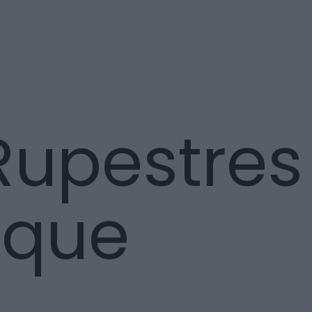
Rupestres
oque