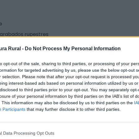
e
y grabados rupestres
ra Rural -
Do Not Process My Personal Information
to opt-out of the sale, sharing to third parties, or processing of your per
formation for targeted advertising by us, please use the below opt-out s
r selection. Please note that after your opt-out request is processed y
eing interest-based ads based on personal information utilized by us or
disclosed to third parties prior to your opt-out. You may separately opt-
losure of your personal information by third parties on the IAB’s list of
 unos 12 kilómetros de Valencia de Alcántara junto a la 
. This information may also be disclosed by us to third parties on the
IA
Participants
that may further disclose it to other third parties.
usto antes de cruzar la aduana. El trayecto hasta las pin
riamente en pintura rojiza y grueso trazo y datadas entre
l Data Processing Opt Outs