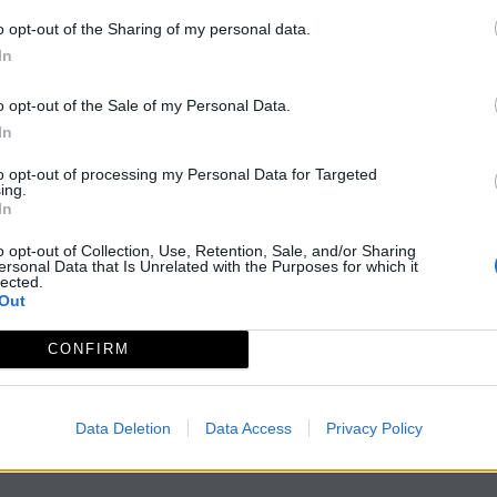
as vistas panorámicas. A la derecha, Portugal y el singula
o opt-out of the Sharing of my personal data.
In
o opt-out of the Sale of my Personal Data.
In
to opt-out of processing my Personal Data for Targeted
ing.
In
o opt-out of Collection, Use, Retention, Sale, and/or Sharing
ersonal Data that Is Unrelated with the Purposes for which it
lected.
Out
CONFIRM
Data Deletion
Data Access
Privacy Policy