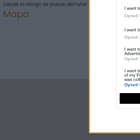
Desde el abrigo se puede disfrutar de unas extraordinari
I want t
Mapa
Opted 
I want t
Opted 
I want 
Advertis
Opted 
I want t
of my P
was col
Opted 