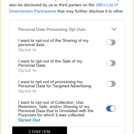
also be disclosed by us to third parties on the
IAB’s List of
tanto nacionales como internacionales.
Downstream Participants
that may further disclose it to other
Unos desfiles procesionales que se desarrollan por
third parties.
tanto en un escenario único, en un museo vivo de la
Personal Data Processing Opt Outs
historia, y que cuentan por una gran implicación por
parte de los ciudadanos.
I want to opt-out of the Sharing of my
personal data.
Las procesiones comienzan con la entrada triunfal de
Opted In
Cristo en Jerusalén. Ello supone el arranque a la
I want to opt-out of the Sale of my
semana de la pasión de Cristo en la localidad
Personal Data.
Opted In
cacereña. No debes perderte las salidas y entradas
de los pasos en sus templos, así como el desfile de las
I want to opt-out of processing my
Personal Data for Targeted Advertising.
procesiones Magnas de Jueves y Viernes Santo por la
Opted In
Plaza Mayor.
I want to opt-out of Collection, Use,
El Vía Crucis Penitencial del Lunes Santo por la Villa
Retention, Sale, and/or Sharing of my
Personal Data that Is Unrelated with the
Medieval y la procesión del Silencio en la madrugada
Purposes for which it was collected.
del Sábado Santo son también algunos de los
Opted Out
momentos relevantes de la Semana Santa de Trujillo,
CONFIRM