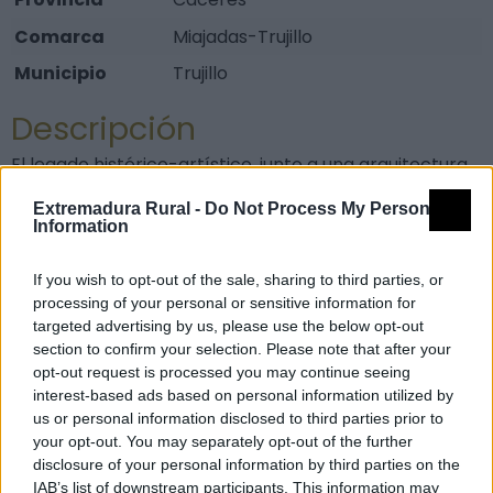
Comarca
Miajadas-Trujillo
Municipio
Trujillo
Descripción
El legado histórico-artístico, junto a una arquitectura
tanto civil como religiosa muy notable, hacen de
Extremadura Rural -
Do Not Process My Personal
Trujillo un marco incomparable donde se desarrollan
Information
las estaciones de penitencia. Es precisamente esa
If you wish to opt-out of the sale, sharing to third parties, or
bella conjunción que proporciona el casco histórico
processing of your personal or sensitive information for
de la ciudad junto a tallas de madera de gran belleza
targeted advertising by us, please use the below opt-out
lo que confiere a la Semana Santa trujillana una
section to confirm your selection. Please note that after your
especial seña de identidad que conmueve y emociona
opt-out request is processed you may continue seeing
interest-based ads based on personal information utilized by
al visitante.
us or personal information disclosed to third parties prior to
Una Semana Santa con identidad propia, que cuenta
your opt-out. You may separately opt-out of the further
con el reconocimiento de fiesta de Interés Turístico
disclosure of your personal information by third parties on the
IAB’s list of downstream participants. This information may
de Extremadura, y que recibe cada año a visitantes