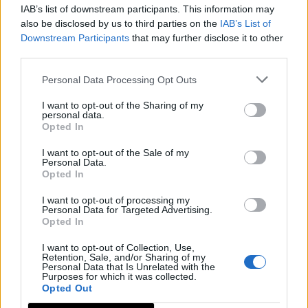
hemos llegado a la zona conocida con el topónimo de
IAB’s list of downstream participants. This information may
San Sebastián abandonamos los cultivos de olivar
also be disclosed by us to third parties on the
IAB’s List of
para adentrarnos en zona forestal, donde
Downstream Participants
that may further disclose it to other
third parties.
predominan las repoblaciones de pinos.
Progresivamente vamos ganando altura a medida
Personal Data Processing Opt Outs
que caminamos por la falda Este de la Sierra de las
I want to opt-out of the Sharing of my
Jañonas. Cruzamos el Arroyo de la Gargantilla y el
personal data.
Opted In
paisaje forestal se hace muy rico y variado,
entremezclándose coníferas y frondosas con un
I want to opt-out of the Sale of my
Personal Data.
denso sotobosque con variadas especies de carácter
Opted In
mediterráneo. En el paraje del Horcajo, sobre el
I want to opt-out of processing my
kilómetro 4 de nuestro itinerario, comenzaremos a
Personal Data for Targeted Advertising.
descender hacia el municipio de Cadalso. Éste se
Opted In
caracteriza por el tesoro arquitectónico y urbanístico
I want to opt-out of Collection, Use,
Retention, Sale, and/or Sharing of my
que esconde en su casco antiguo, que quizás por su
Personal Data that Is Unrelated with the
Purposes for which it was collected.
pequeño tamaño mantiene una homogeneidad
Opted Out
encantadora. Hay buenas y cuidadas casas que