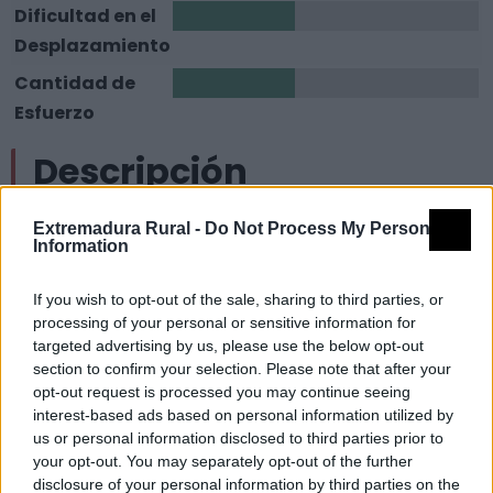
Dificultad en el
2
Desplazamiento
Cantidad de
2
Esfuerzo
Descripción
El Sendero Local SL-CC 205 tiene su inicio junto a la
Extremadura Rural -
Do Not Process My Personal
Information
parada de bus de la localidad de Cadalso.
El atractivo turístico de esta ruta circular radica en el
If you wish to opt-out of the sale, sharing to third parties, or
rico paisaje forestal que recorre, a través de bosques
processing of your personal or sensitive information for
mixtos de coníferas y frondosas de particular belleza
targeted advertising by us, please use the below opt-out
section to confirm your selection. Please note that after your
y en excelente estado de conservación.
opt-out request is processed you may continue seeing
En el primer kilómetro del sendero atravesaremos los
interest-based ads based on personal information utilized by
típicos cultivos de olivar serragatino perfectamente
us or personal information disclosed to third parties prior to
delimitados por antiguos muros de piedra. Una vez
your opt-out. You may separately opt-out of the further
disclosure of your personal information by third parties on the