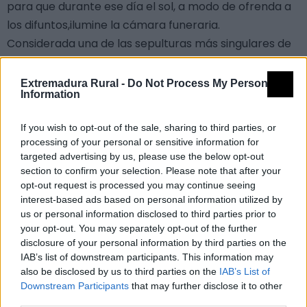
para que durante ese día el sol, a modo de ofrenda a
los difuntos,ilumine la cámara funeraria.
Considerada una de las sepulturas más singulares de
Extremadura, nos ha llegado en un estado de
conservación excepcional.
Extremadura Rural -
Do Not Process My Personal
Information
Se construyó excavando en el caleño hasta una
profundidad de 2m, tiene una longitud total de 15,40m.
If you wish to opt-out of the sale, sharing to third parties, or
Se divide en tres partes, los 7m primeros
processing of your personal or sensitive information for
corresponden a la rampa de acceso, continua con
targeted advertising by us, please use the below opt-out
4m de corredor que desembocan en una cámara
section to confirm your selection. Please note that after your
opt-out request is processed you may continue seeing
circular, techada con una falsa bóveda
interest-based ads based on personal information utilized by
(desaparecida), de 4,60m de diámetro.
us or personal information disclosed to third parties prior to
Tiene una antigüedad de unos 4650 años (tercer
your opt-out. You may separately opt-out of the further
disclosure of your personal information by third parties on the
milenio a.C.) según los análisis de C14, se utilizó como
IAB’s list of downstream participants. This information may
enterramiento colectivo (como era tradicional en la
also be disclosed by us to third parties on the
IAB’s List of
época) durante unos 1000 años. En total se entierran
Downstream Participants
that may further disclose it to other
109 individuos. Los huesos aparecen muy deteriorados
third parties.