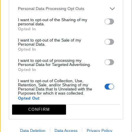
y revueltos por toda la cámara, pero se pudo
Personal Data Processing Opt Outs
detectar a un individuo colocado en posición fetal, que
I want to opt-out of the Sharing of my
es como originariamente se depositaban.
personal data.
La tumba se considera no solo un lugar de
Opted In
enterramiento, también cumple la función de lugar
I want to opt-out of the Sale of my
Personal Data.
donde residen los antepasados y posiblemente
Opted In
recibieran culto por considerarse mediadores de las
I want to opt-out of processing my
peticiones que se realizaban a las divinidades. En este
Personal Data for Targeted Advertising.
sentido interpretamos que la orientación de la tumba
Opted In
proyectada para que el sol penetre a través del
I want to opt-out of Collection, Use,
corredor en la cámara el día más corto del año
Retention, Sale, and/or Sharing of my
Personal Data that Is Unrelated with the
(durante el solsticio de invierno) puede estar
Purposes for which it was collected.
Opted Out
motivada por una ceremonia que se realizaba para
ofrendar la luz del sol nuevo a sus difuntos.
CONFIRM
La construcción de la tumba señala el perfecto
conocimiento que nuestros ancestros poseían de su
Data Deletion
Data Access
Privacy Policy