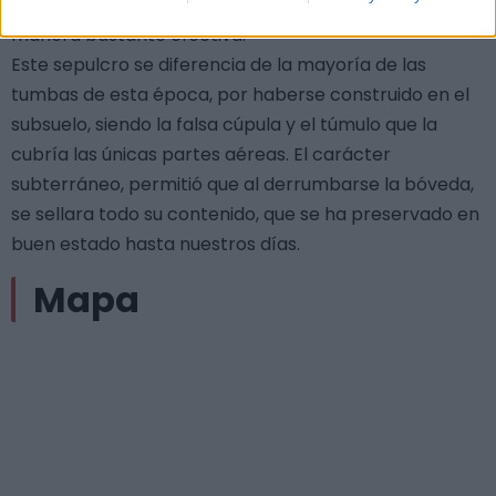
entorno utilizando los materiales a su alcance de una
manera bastante efectiva.
Este sepulcro se diferencia de la mayoría de las
tumbas de esta época, por haberse construido en el
subsuelo, siendo la falsa cúpula y el túmulo que la
cubría las únicas partes aéreas. El carácter
subterráneo, permitió que al derrumbarse la bóveda,
se sellara todo su contenido, que se ha preservado en
buen estado hasta nuestros días.
Mapa