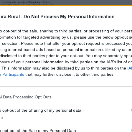
ra Rural -
Do Not Process My Personal Information
to opt-out of the sale, sharing to third parties, or processing of your per
formation for targeted advertising by us, please use the below opt-out s
r selection. Please note that after your opt-out request is processed y
eing interest-based ads based on personal information utilized by us or
disclosed to third parties prior to your opt-out. You may separately opt-
losure of your personal information by third parties on the IAB’s list of
. This information may also be disclosed by us to third parties on the
IA
Participants
that may further disclose it to other third parties.
ento Natural en Julio del 2001.
l Data Processing Opt Outs
ur de la provincia de Badajoz, en los límites de la provi
o opt-out of the Sharing of my personal data.
de encinares y olivares, y se sitúa a una altura de entre 
In
rstico, formado a través de los tiempos como consecuenci
encontramos bellos espeleotemas, destacando estalactitas,
o opt-out of the Sale of my Personal Data.