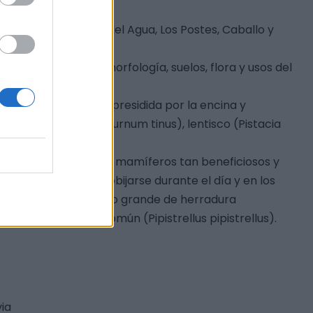
a Cochinos, Cueva del Agua, Los Postes, Caballo y
ares en cuanto a morfología, suelos, flora y usos del
mente mediterránea presidida por la encina y
yna), durillo (Viburnum tinus), lentisco (Pistacia
cia de esos pequeños mamíferos tan beneficiosos y
tranquilos donde cobijarse durante el día y en los
stacando el murciélago grande de herradura
 y el murciélago común (Pipistrellus pipistrellus).
via