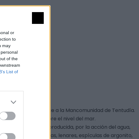
sonal or
ection to
ou may
 personal
out of the
 downstream
B’s List of
ncia de Huelva. Pertenece a la Mancomunidad de Tentudía.
200 y 741 metros sobre el nivel del mar.
a de la alteración producida, por la acción del agua,
 estalagmitas, coladas, lenares, espículas de argonito,