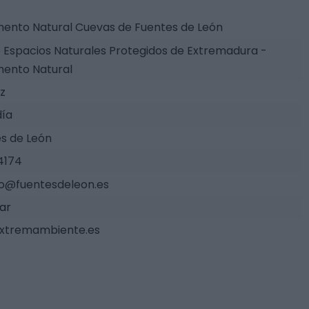
nto Natural Cuevas de Fuentes de León
 Espacios Naturales Protegidos de Extremadura -
ento Natural
z
día
s de León
4174
o@fuentesdeleon.es
tar
xtremambiente.es