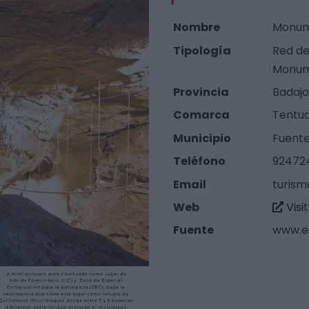
Nombre
Monume
Tipología
Red de
Monum
Provincia
Badajo
Comarca
Tentu
Municipio
Fuente
Teléfono
92472
Email
turism
Web
Visi
Fuente
www.e