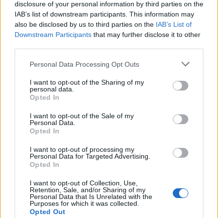
disclosure of your personal information by third parties on the
la Plazuela. Allí tiene lugar la esperada Reverencia, en
IAB’s list of downstream participants. This information may
la que los mayordomos portan las imágenes frente a
also be disclosed by us to third parties on the
IAB’s List of
frente y escenifican el encuentro entre madre e hijo.
Downstream Participants
that may further disclose it to other
third parties.
Este acto se repite tres veces, acompañado por el
sonido de las salvas, los cohetes, la música y la
Personal Data Processing Opt Outs
emoción de vecinos y visitantes. Es uno de los
I want to opt-out of the Sharing of my
instantes más intensos y representativos de la fiesta.
personal data.
Opted In
La tradición popular sitúa el origen de esta fiesta en el
permiso que los hombres tenían para salir a cazar el
I want to opt-out of the Sale of my
Personal Data.
Domingo de Resurrección, después de la cuaresma. Al
Opted In
regresar cargados y coincidir con el encuentro de las
I want to opt-out of processing my
imágenes de Jesús Rescatado y la Virgen del Castillo,
Personal Data for Targeted Advertising.
Opted In
disparaban sus escopetas al aire en señal de alegría,
vinculada al júbilo pascual, y respeto, un acto que
I want to opt-out of Collection, Use,
Retention, Sale, and/or Sharing of my
terminó institucionalizándose, siendo el elemento más
Personal Data that Is Unrelated with the
Purposes for which it was collected.
singular de la celebración.
Opted Out