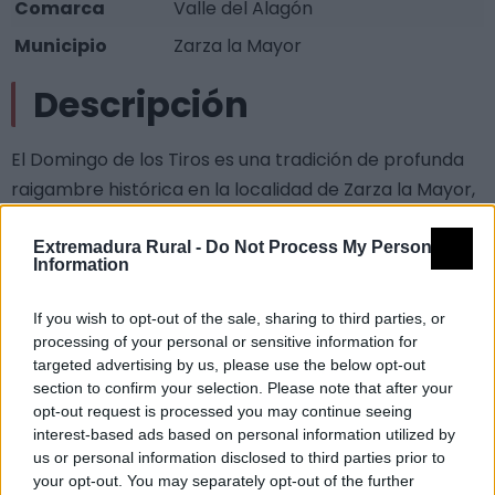
Comarca
Valle del Alagón
Municipio
Zarza la Mayor
Descripción
El Domingo de los Tiros es una tradición de profunda
raigambre histórica en la localidad de Zarza la Mayor,
que se celebra cada Domingo de Resurrección desde
el siglo XVIII. Su singularidad reside en la unión de la
Extremadura Rural -
Do Not Process My Personal
Information
dimensión religiosa y festiva, el uso del traje regional,
las salvas de escopeta, la procesión y los bailes
If you wish to opt-out of the sale, sharing to third parties, or
típicos.
processing of your personal or sensitive information for
La fiesta conmemora la resurrección de Jesús
targeted advertising by us, please use the below opt-out
section to confirm your selection. Please note that after your
mediante el encuentro procesional entre las
opt-out request is processed you may continue seeing
imágenes del Cristo Resucitado y la Virgen del Castillo.
interest-based ads based on personal information utilized by
Las imágenes salen desde puntos distintos de la
us or personal information disclosed to third parties prior to
your opt-out. You may separately opt-out of the further
localidad y recorren las calles hasta encontrarse en