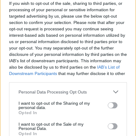
If you wish to opt-out of the sale, sharing to third parties, or
que existieron están en ruinas y tapados, pero uno de
processing of your personal or sensitive information for
ellos se ha recuperado, convirtiéndose en uno de los
targeted advertising by us, please use the below opt-out
símbolos del pueblo.
section to confirm your selection. Please note that after your
opt-out request is processed you may continue seeing
Este pozo, de unos 6 metros de profundidad esta
interest-based ads based on personal information utilized by
levantado sobre piedra, está situado en una posición
us or personal information disclosed to third parties prior to
estratégica para mantener durante máximo tiempo
your opt-out. You may separately opt-out of the further
disclosure of your personal information by third parties on the
posible el hielo, escondido entre las sombras de un
IAB’s list of downstream participants. This information may
pinar. Existe una ruta que pasa por el Nevero y está
also be disclosed by us to third parties on the
IAB’s List of
señalizada, con un panel de información en el acceso
Downstream Participants
that may further disclose it to other
al pozo.
third parties.
Está incluido en el Inventario de Patrimonio Histórico y
Personal Data Processing Opt Outs
Cultural de Exteremadura.
I want to opt-out of the Sharing of my
personal data.
Mapa
Opted In
I want to opt-out of the Sale of my
Personal Data.
Opted In