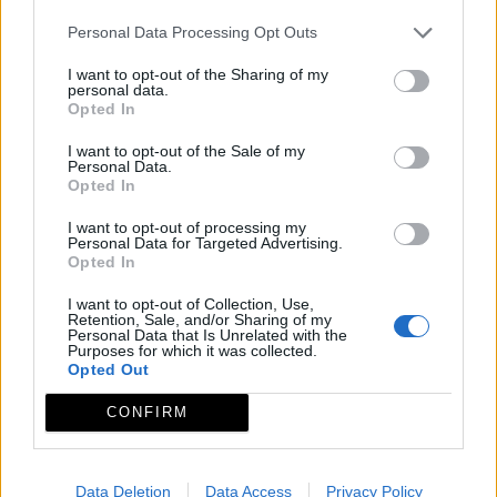
la península. Posteriormete fue tomada y
Personal Data Processing Opt Outs
ampliada por los musulmanes, y más tarde
por los cristianos. Fuente: Consejería de
I want to opt-out of the Sharing of my
personal data.
Opted In
Fomento
I want to opt-out of the Sale of my
Mapa
Personal Data.
Opted In
I want to opt-out of processing my
Personal Data for Targeted Advertising.
Opted In
I want to opt-out of Collection, Use,
Retention, Sale, and/or Sharing of my
Personal Data that Is Unrelated with the
Purposes for which it was collected.
Opted Out
CONFIRM
Data Deletion
Data Access
Privacy Policy