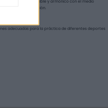
 a un desarrollo sostenible y armónico con el medio
 y salas de presentación.
iones adecuadas para la práctica de diferentes deportes