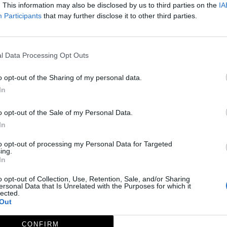
. This information may also be disclosed by us to third parties on the
IA
Participants
that may further disclose it to other third parties.
l Data Processing Opt Outs
o opt-out of the Sharing of my personal data.
In
o opt-out of the Sale of my Personal Data.
In
to opt-out of processing my Personal Data for Targeted
ing.
In
o opt-out of Collection, Use, Retention, Sale, and/or Sharing
ersonal Data that Is Unrelated with the Purposes for which it
ación Deportiva en el Medio Natural y que le da nombre, "El
lected.
Out
ircular de 200 m. de diámetro que destaca arquitectónicam
CONFIRM