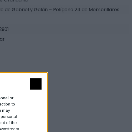
o de Gabriel y Galán – Polígono 24 de Membrillares
2901
tar
sonal or
ection to
ou may
 personal
out of the
 downstream