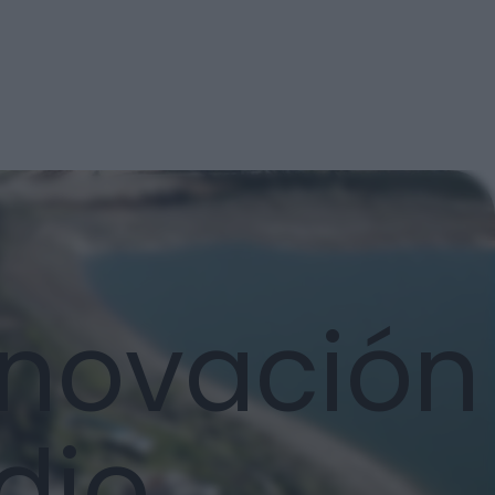
nnovación
dio