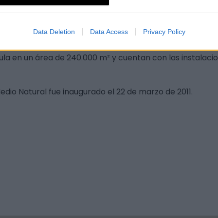
ciones exteriores. Para su construcción se dio preferencia
proximadamente 5000 m², repartidos en aulas, laboratorios
Data Deletion
Data Access
Privacy Policy
José Maria Sánchez García.
sula en un área de 240.000 m² y cuentan con las instalac
edio Natural fue inaugurado el 22 de marzo de 2011.