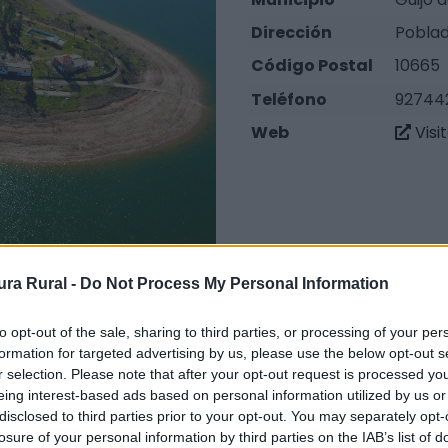
Dirección
Poblad
Código Postal
10665
Teléfono
92744
Web
Visi
ra Rural -
Do Not Process My Personal Information
to opt-out of the sale, sharing to third parties, or processing of your per
formation for targeted advertising by us, please use the below opt-out s
r selection. Please note that after your opt-out request is processed y
eing interest-based ads based on personal information utilized by us or
disclosed to third parties prior to your opt-out. You may separately opt-
losure of your personal information by third parties on the IAB’s list of