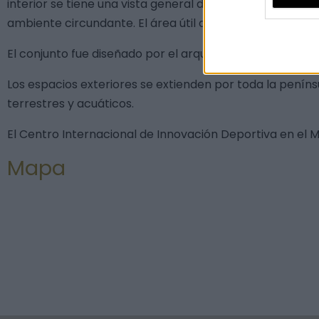
interior se tiene una vista general de todas las instala
ambiente circundante. El área útil del edificio es de a
El conjunto fue diseñado por el arquitecto extremeño 
Los espacios exteriores se extienden por toda la penín
terrestres y acuáticos.
El Centro Internacional de Innovación Deportiva en el M
Mapa