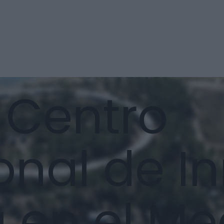
- Centro
onal de I
 en el Me