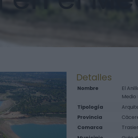
Detalles
Nombre
El Ani
Medio 
Tipología
Arquite
Provincia
Cácer
Comarca
Trasie
Municipio
Guijo 