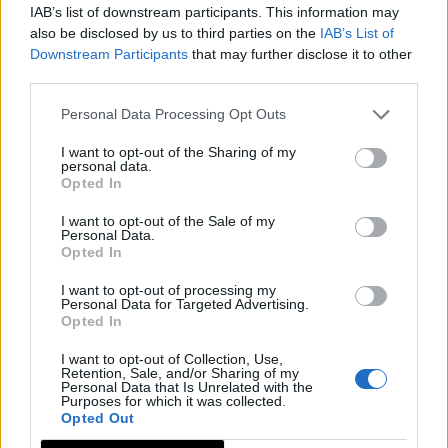
toros, en el siglo XIX, y un auditorio actualmente.
IAB’s list of downstream participants. This information may
also be disclosed by us to third parties on the
IAB’s List of
Poseía tres puertas, de la que sólo se conserva la
Downstream Participants
that may further disclose it to other
Puerta del Calvario.
third parties.
La defensa de Olivenza fue siempre muy
Personal Data Processing Opt Outs
comprometida ya que, para no sacrificar algunos
barrios, su trazado era irregular y sus nueve baluartes
I want to opt-out of the Sharing of my
personal data.
eran excesivos en número, lo que suponía el empeño
Opted In
de "tiempo, gasto y mucha gente para guarnición"
I want to opt-out of the Sale of my
(Marinho de Azevedo, 1644).
Personal Data.
Opted In
La muralla consta de nueve baluartes: Baluarte de la
Cortadura, Baluarte de la Cuerna, , Baluarte de la
I want to opt-out of processing my
Personal Data for Targeted Advertising.
Reina Gobernadora, Baluarte de San Blas, Baluarte de
Opted In
San Francisco, Baluarte de San Juan de Dios, Baluarte
I want to opt-out of Collection, Use,
de San Pedro, Baluarte de Santa Quiteria y Baluarte
Retention, Sale, and/or Sharing of my
Personal Data that Is Unrelated with the
del Príncipe.
Purposes for which it was collected.
Opted Out
Mapa