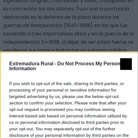
ingenieros Langres, Cosmander y Gillot, trabajando en
su concreción los dos últimos. Tuvo una importancia
destacada en la defensa de la plaza durante las
guerras de Restauración (1640-1668) en las que fue
sometida a tres importantes sitios y en la guerra de la
Independencia. En 1868, al dejar de ser plaza fuerte se
vendieron sus fosos y baluartes en subasta pública.
Fue diseñada por el ingeniero jesuita holandés
Extremadura Rural -
Do Not Process My Personal
Cosmander, que trabajaba para la corona
Information
portuguesa. Gilot, ingeniero francés alumno de
Descartes y con la recomendación de éste, trabajó
If you wish to opt-out of the sale, sharing to third parties, or
processing of your personal or sensitive information for
también en la fortificación de Olivenza. Ambos
targeted advertising by us, please use the below opt-out
ingenieros murieron en esta plaza por causas
section to confirm your selection. Please note that after your
diferentes, pero relacionadas con los asedios.
opt-out request is processed you may continue seeing
interest-based ads based on personal information utilized by
Aún se conservan la mayor parte de sus nueve
us or personal information disclosed to third parties prior to
baluartes originales. Alguno de ellos ha sido
your opt-out. You may separately opt-out of the further
reformado para darle otros usos como: una plaza de
disclosure of your personal information by third parties on the