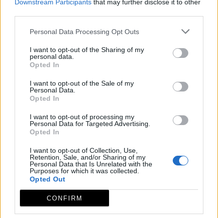
Downstream Participants
that may further disclose it to other
third parties.
Personal Data Processing Opt Outs
I want to opt-out of the Sharing of my
personal data.
Opted In
I want to opt-out of the Sale of my
Personal Data.
Opted In
I want to opt-out of processing my
Personal Data for Targeted Advertising.
Opted In
I want to opt-out of Collection, Use,
Retention, Sale, and/or Sharing of my
Personal Data that Is Unrelated with the
© REDEX. Red Extremeña de Desarrollo Rural
Purposes for which it was collected.
Opted Out
Aviso legal
Política de privacidad
CONFIRM
redex@redex.org
Política de cookies