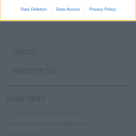
Diseño Bittacora
Data Deletion
Data Access
Privacy Policy
INICIO
GEOPORTAL
¿QUÉ VER?
Conjuntos histórico artísticos
Museos y centros de interpretación
Monumentos