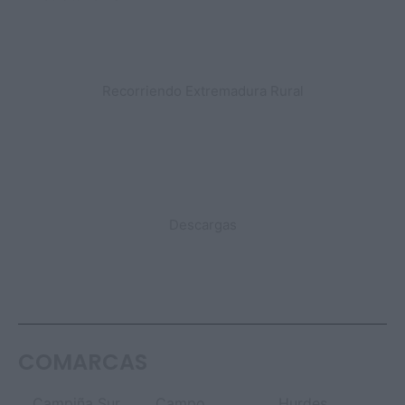
Recorriendo Extremadura Rural
DESTACADO
Descargas
COMARCAS
Campiña Sur
Campo
Hurdes