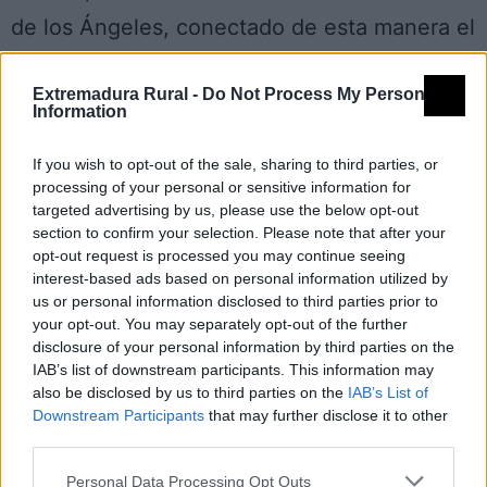
de los Ángeles, conectado de esta manera el
espacio de las Hurdes con el espacio de
Extremadura Rural -
Do Not Process My Personal
Sierras de Risco Viejo, actuando de corredor.
Information
Un total de 3 elementos referidos en la
If you wish to opt-out of the sale, sharing to third parties, or
Directiva se encuentran representados en
processing of your personal or sensitive information for
dicho espacio limitado por los márgenes del
targeted advertising by us, please use the below opt-out
section to confirm your selection. Please note that after your
río. De ellos 1 es hábitat y 2 se corresponden
opt-out request is processed you may continue seeing
interest-based ads based on personal information utilized by
con los taxones del Anexo II. El hábitat
us or personal information disclosed to third parties prior to
corresponde a los Brezales secos y los
your opt-out. You may separately opt-out of the further
disclosure of your personal information by third parties on the
taxones pertenecen a los invertebrados
IAB’s list of downstream participants. This information may
also be disclosed by us to third parties on the
IAB’s List of
Cerambyx cerdo y Oxygastra curtisii.
Downstream Participants
that may further disclose it to other
Mapa
third parties.
Personal Data Processing Opt Outs