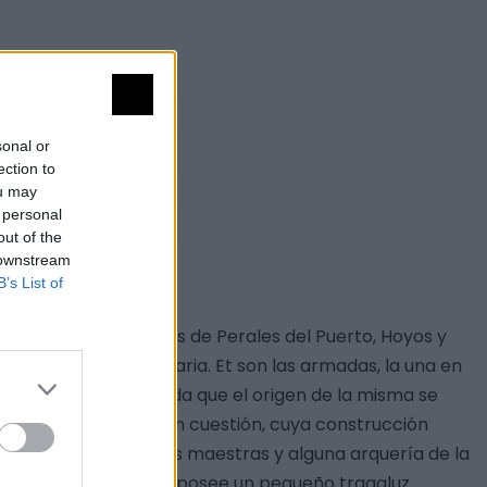
sonal or
ection to
ou may
 personal
out of the
 downstream
B’s List of
 términos municipales de Perales del Puerto, Hoyos y
la sierra de Sancta Maria. Et son las armadas, la una en
ntería. Cuenta la leyenda que el origen de la misma se
 su honor la Ermita en cuestión, cuya construcción
ie parte de las paredes maestras y alguna arquería de la
 de piedra y adobe, y posee un pequeño tragaluz