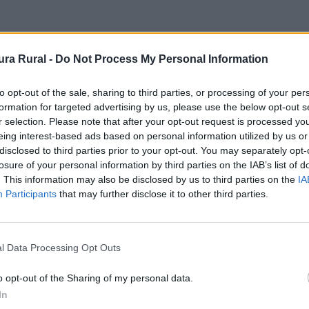
 - Ermita
ra Rural -
Do Not Process My Personal Information
to opt-out of the sale, sharing to third parties, or processing of your per
formation for targeted advertising by us, please use the below opt-out s
r selection. Please note that after your opt-out request is processed y
eing interest-based ads based on personal information utilized by us or
disclosed to third parties prior to your opt-out. You may separately opt-
losure of your personal information by third parties on the IAB’s list of
. This information may also be disclosed by us to third parties on the
IA
Participants
that may further disclose it to other third parties.
icada en una pequeña elevación en la confluencia de los
o en invierno, et en verano. Et es la voceria por cima de 
l Data Processing Opt Outs
es como Alfonso XI (1312-1350) lo cita en el Libro de la Mo
unos pastores de los tres pueblos citados, erigiéndose en
o opt-out of the Sharing of my personal data.
uentra en estado ruinoso y de abandono, se conservan en p
In
 de granito ayudada por cuatro contrafuertes, la bóbeda