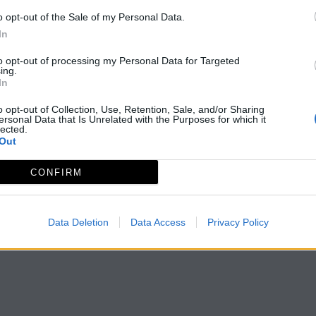
uros, de un tamaño similar a la cabeza, posee dos puertas,
o opt-out of the Sale of my Personal Data.
In
to opt-out of processing my Personal Data for Targeted
ing.
In
o opt-out of Collection, Use, Retention, Sale, and/or Sharing
ersonal Data that Is Unrelated with the Purposes for which it
lected.
Out
CONFIRM
Data Deletion
Data Access
Privacy Policy