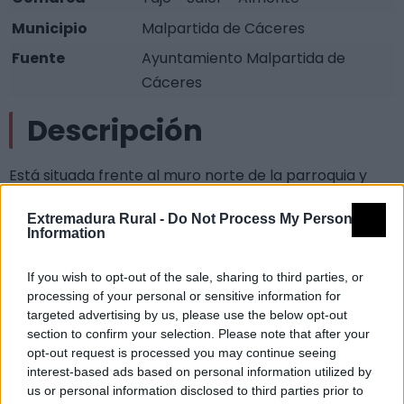
Municipio
Malpartida de Cáceres
Fuente
Ayuntamiento Malpartida de
Cáceres
Descripción
Está situada frente al muro norte de la parroquia y
data del siglo XVIII. Su nombre alude al escudo de la
Extremadura Rural -
Do Not Process My Personal
Inquisición que aparece en el centro de la fachada.
Information
Está realizado en granito y rodeado de un esgrafiado.
La presencia de esta institución en Malpartida está
If you wish to opt-out of the sale, sharing to third parties, or
atestiguada por la Visita de la Real Audiencia de 1791
processing of your personal or sensitive information for
targeted advertising by us, please use the below opt-out
en la que se menciona la existencia de un notario al
section to confirm your selection. Please note that after your
servicio de la misma y que probablemente ocuparía
opt-out request is processed you may continue seeing
esta casa.
interest-based ads based on personal information utilized by
us or personal information disclosed to third parties prior to