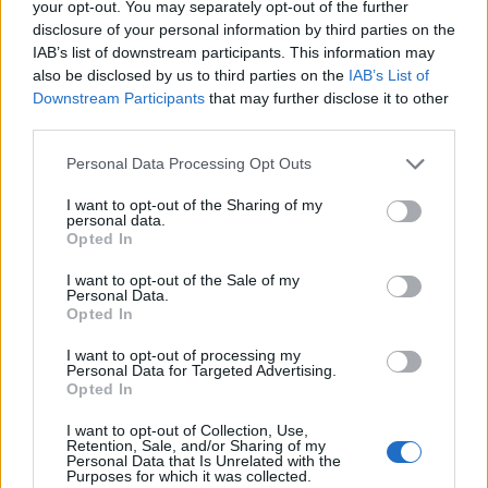
En el siglo XVIII se asiste a un incremento de las
your opt-out. You may separately opt-out of the further
disclosure of your personal information by third parties on the
construcciones civiles, prueba de ello son las Casas
IAB’s list of downstream participants. This information may
Nobles, que los malpartideños, debido a sus
also be disclosed by us to third parties on the
IAB’s List of
dimensiones, denominaron Palacios.
Downstream Participants
that may further disclose it to other
third parties.
Fuente: Ayuntamiento de Malpartida de Cáceres
Personal Data Processing Opt Outs
Mapa
I want to opt-out of the Sharing of my
personal data.
Opted In
I want to opt-out of the Sale of my
Personal Data.
Opted In
I want to opt-out of processing my
Personal Data for Targeted Advertising.
Opted In
I want to opt-out of Collection, Use,
Retention, Sale, and/or Sharing of my
Personal Data that Is Unrelated with the
Purposes for which it was collected.