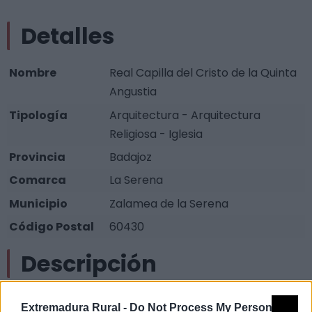
Detalles
Nombre
Real Capilla del Cristo de la Quinta
Angustia
Tipología
Arquitectura - Arquitectura
Religiosa - Iglesia
Provincia
Badajoz
Comarca
La Serena
Municipio
Zalamea de la Serena
Código Postal
60430
Descripción
Las trazas del edificio fueron dadas por Francisco de
Extremadura Rural -
Do Not Process My Personal