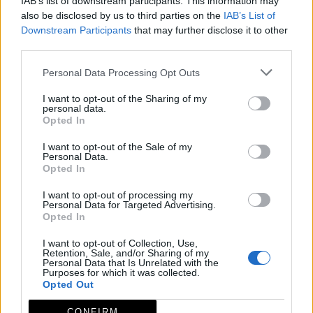
IAB’s list of downstream participants. This information may
muere en el agua, conformando un embarcadero y
also be disclosed by us to third parties on the
IAB’s List of
tras éste se encuentra un mirador literalmente
Downstream Participants
that may further disclose it to other
third parties.
metido en el agua y el grupo de casas.
En breve se utilizará el embarcadero como muelle de
Personal Data Processing Opt Outs
atraque principal para el barco turístico que pronto
I want to opt-out of the Sharing of my
surcará las aguas del río Tajo, conocido como
personal data.
Opted In
\'Balcón del Tajo\'. Además, se ha habilitado para ello
en una de las casas, la venta de billetes para el
I want to opt-out of the Sale of my
Personal Data.
crucero y un punto de información turística de la
Opted In
zona.
I want to opt-out of processing my
Con este proyecto se ha hecho posible el viejo sueño
Personal Data for Targeted Advertising.
Opted In
de navegar por estas aguas, pues nace con una clara
vocación de mostrar, a locales y foráneos, las
I want to opt-out of Collection, Use,
Retention, Sale, and/or Sharing of my
desconocidas e internacionales orillas del Tajo.
Personal Data that Is Unrelated with the
Purposes for which it was collected.
Mapa
Opted Out
CONFIRM