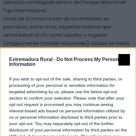
ubicación privilegiada dentro del Parque Natural del
Tajo Internacional.
Antes de la construcción de los embalses se
pescaban, entre otras, especies marinas que
remontaban el río, como sávalos y anguilas
(antiguamente también esturiones); incluso se habla
de pescadores gallegos del Miño que se desplazaban
hasta aquí para hacer la temporada. El lugar donde
Extremadura Rural -
Do Not Process My Personal
Information
se encuentra este grupo de casas es uno de los más
interesantes del Parque Natural, que la dirección del
If you wish to opt-out of the sale, sharing to third parties, or
mismo ya ha inaugurado. La carretera antigua del Tajo
processing of your personal or sensitive information for
ha sido arreglada permitiendo cómodamente el
targeted advertising by us, please use the below opt-out
section to confirm your selection. Please note that after your
acceso al río en automóvil. El descenso por esta
opt-out request is processed you may continue seeing
carretera es en sí mismo muy interesante, pues
interest-based ads based on personal information utilized by
transcurre entre una vegetación de umbría
us or personal information disclosed to third parties prior to
your opt-out. You may separately opt-out of the further
exuberante, incluso se pueden observar algunas
disclosure of your personal information by third parties on the
variedades de orquídeas en primavera. La carretera