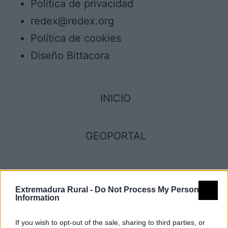
Política de privacidad
redex@redex.org
Política de cookies
Diseño Bittacora
INICIO
GEOPORTAL
¿Qué ver?
Extremadura Rural -
Do Not Process My Personal
Information
Conjuntos histórico artísticos
Museos y centros de interpretación
If you wish to opt-out of the sale, sharing to third parties, or