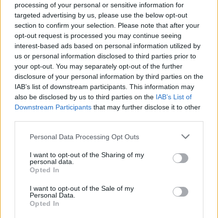
Monumentos
processing of your personal or sensitive information for
Zonas arqueológicas
targeted advertising by us, please use the below opt-out
section to confirm your selection. Please note that after your
Piedras sagradas
opt-out request is processed you may continue seeing
Red de espacios naturales
interest-based ads based on personal information utilized by
Fiestas de interés turístico
us or personal information disclosed to third parties prior to
your opt-out. You may separately opt-out of the further
¿Qué hacer?
disclosure of your personal information by third parties on the
IAB’s list of downstream participants. This information may
Birding
also be disclosed by us to third parties on the
IAB’s List of
Downstream Participants
that may further disclose it to other
Zonas de baño
third parties.
Senderos
Balnearios
Personal Data Processing Opt Outs
Rutas en coche
I want to opt-out of the Sharing of my
Gastronomía
personal data.
Opted In
Astroturismo
I want to opt-out of the Sale of my
Personal Data.
Opted In