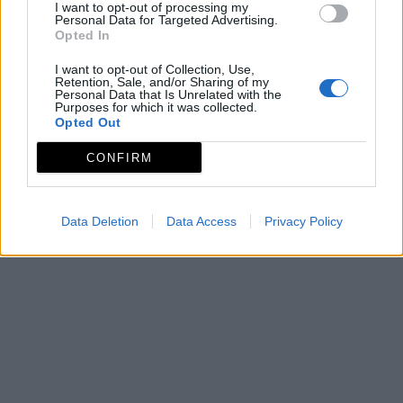
I want to opt-out of processing my
Personal Data for Targeted Advertising.
Opted In
I want to opt-out of Collection, Use,
Recorriendo Extremadura Rural
Retention, Sale, and/or Sharing of my
Personal Data that Is Unrelated with the
Purposes for which it was collected.
Opted Out
CONFIRM
DESTACADO
Data Deletion
Data Access
Privacy Policy
Descargas