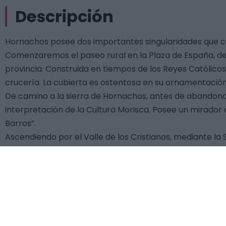
Descripción
Hornachos posee dos importantes singularidades que con
Comenzaremos el paseo rural en la Plaza de España, desd
provincia. Construida en tiempos de los Reyes Católicos 
crucería. La cubierta es ostentosa en su ornamentación
De camino a la sierra de Hornachos, antes de abandonar 
interpretación de la Cultura Morisca. Posee un mirador
Barros”.
Ascendiendo por el Valle de los Cristianos, mediante 
vistas panorámicas.
A continuación, nos adentramos en la Sierra de Hornacho
Importancia Comunitaria (LIC) y Zona de Especial Prote
(encinas, alcornoques, coscojas, jaras, enebros, retama
vertebradas, en las que destacan las aves rapaces, como 
Iremos bordeando el “Peñón del Carrascal” con vistas al