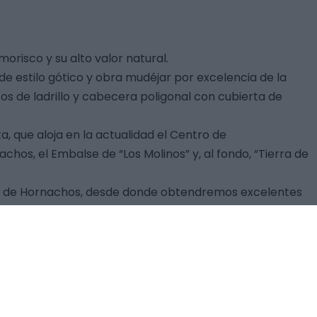
risco y su alto valor natural.
de estilo gótico y obra mudéjar por excelencia de la
cos de ladrillo y cabecera poligonal con cubierta de
, que aloja en la actualidad el Centro de
os, el Embalse de “Los Molinos” y, al fondo, “Tierra de
illo de Hornachos, desde donde obtendremos excelentes
eclarada Zona de Interés Regional (ZIR), Lugar de
nos vamos a encontrar es el típico mediterráneo
ad de fauna animal superior a las 220 especies
real, buitre leonado, la cigüeña negra entre otras.
, un paraje de pedriza donde pueden visitarse las