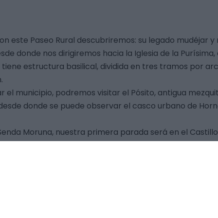
 este Paseo Rural descubriremos: su legado mudéjar y mo
e donde nos dirigiremos hacia la Iglesia de la Purísima, 
tiene estructura basilical, dividida en tres tramos por ar
.
el municipio, podremos visitar el Pósito, antigua mezquita
 desde donde se puede observar el casco urbano de Hornach
la Senda Moruna, nuestra primera parada será en el Cast
s, que constituye un auténtico refugio de flora y fauna d
cción de Aves (ZEPA). El tipo de bosque y matorral que 
s, madroños, tomillo, romero,…) que alberga a una varied
el águila-azor perdicera, águila imperial ibérica, águila 
 “Valle de Los Corraletes” con el Pico Hornachos al fondo