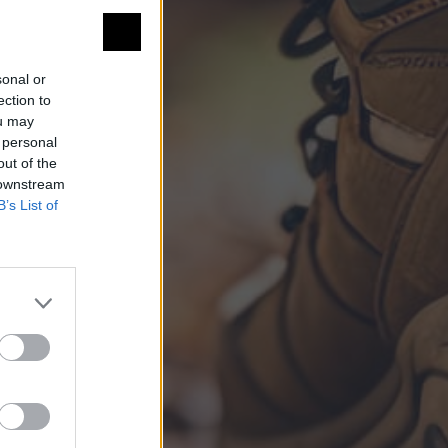
sonal or
ection to
ou may
 personal
out of the
 downstream
B’s List of