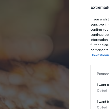
Extremadu
If you wish 
sensitive in
confirm you
continue se
information 
further disc
participants
Downstream 
Persona
I want t
Opted 
I want t
Opted 