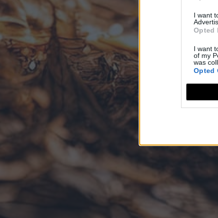
I want 
Advertis
Opted 
I want t
of my P
was col
Opted 