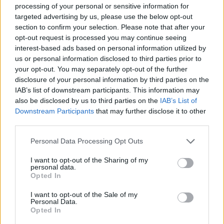
esta ruta.
processing of your personal or sensitive information for
targeted advertising by us, please use the below opt-out
Por lo tanto, recordamos que el usuario de la
section to confirm your selection. Please note that after your
opt-out request is processed you may continue seeing
ruta deberá tomar las medidas de seguridad
interest-based ads based on personal information utilized by
us or personal information disclosed to third parties prior to
apropiadas, teniendo en cuenta condiciones
your opt-out. You may separately opt-out of the further
climatológicas o del terreno y su preparación
disclosure of your personal information by third parties on the
IAB’s list of downstream participants. This information may
técnica y física. Es necesario llevar un
also be disclosed by us to third parties on the
IAB’s List of
Downstream Participants
that may further disclose it to other
dispositivo GPS o smartphone para recorrer
third parties.
las rutas y es aconsejable llevar un mapa
Personal Data Processing Opt Outs
detallado de la zona por donde se circule. Es
I want to opt-out of the Sharing of my
necesario respetar las normas de tráfico en
personal data.
Opted In
las zonas urbanas y en las carreteras por las
I want to opt-out of the Sale of my
que pueda transitar la ruta.
Personal Data.
Opted In