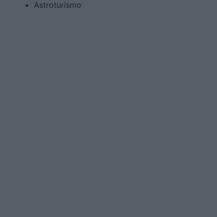
Astroturismo
Recorriendo Extremadura Rural
DESTACADO