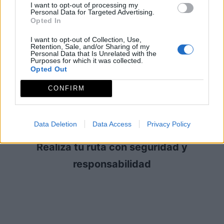
REDEX manifiesta que, en cualquier caso,
I want to opt-out of processing my
Personal Data for Targeted Advertising.
toda la información que proporciona sobre
Opted In
esta ruta es orientativa, por lo que queda
I want to opt-out of Collection, Use,
Retention, Sale, and/or Sharing of my
delegada la responsabilidad única y
Personal Data that Is Unrelated with the
Purposes for which it was collected.
exclusivamente en el usuario, pudiendo
Opted Out
consultar mucha más información alternativa
CONFIRM
para asegurarse de realizar una travesía con
seguridad.
Data Deletion
Data Access
Privacy Policy
Realiza tu ruta con seguridad y
responsabilidad