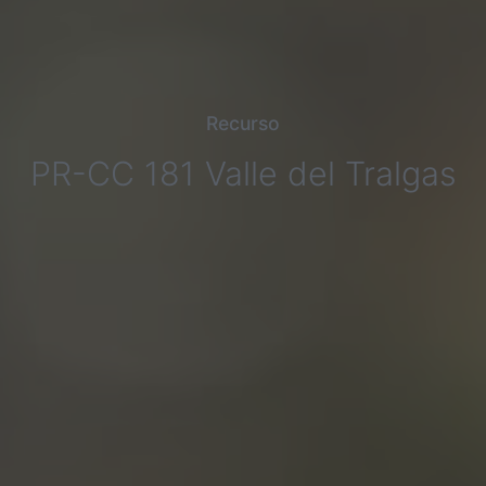
Recurso
PR-CC 181 Valle del Tralgas