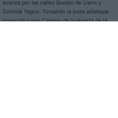
avanza por las calles Queipo de Llano y
General Yagüe. Tomando la pista asfaltada
conocida como Camino de la Huerta de la
Justa, dejamos atrás el municipio. Seguimos
durante 400 metros y en la bifurcación
tomamos la pista que sale hacia la derecha.
Continuamos por la misma durante 1,3 Km,
giramos a la derecha y a 500 metros giramos
de nuevo a la derecha. Después de vadear
un arroyo llegaremos a la pista que recorre
toda la falda sur de la Sierra de Los Ángeles,
inmejorable balcón natural del Valle del
Tralgas. Seguimos durante 3,5 km por esta