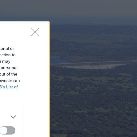
sonal or
ection to
ou may
 personal
out of the
 downstream
B’s List of