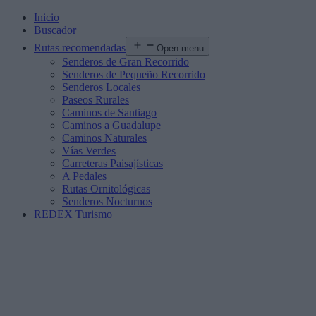
Inicio
Buscador
Rutas recomendadas
Open menu
Senderos de Gran Recorrido
Senderos de Pequeño Recorrido
Senderos Locales
Paseos Rurales
Caminos de Santiago
Caminos a Guadalupe
Caminos Naturales
Vías Verdes
Carreteras Paisajísticas
A Pedales
Rutas Ornitológicas
Senderos Nocturnos
REDEX Turismo