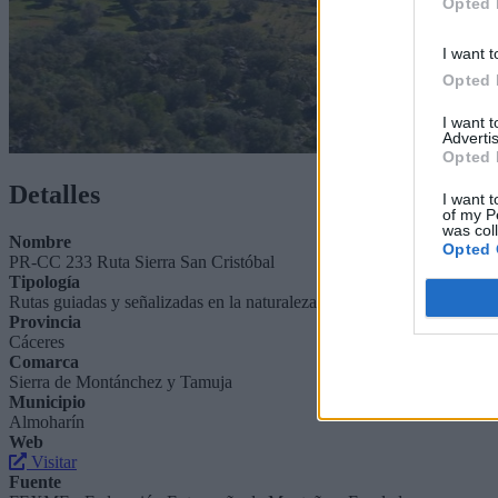
Opted 
I want t
Opted 
I want 
Advertis
Opted 
Detalles
I want t
of my P
was col
Nombre
Opted 
PR-CC 233 Ruta Sierra San Cristóbal
Tipología
Rutas guiadas y señalizadas en la naturaleza - Pequeño Recorrido (PR
Provincia
Cáceres
Comarca
Sierra de Montánchez y Tamuja
Municipio
Almoharín
Web
Visitar
Fuente