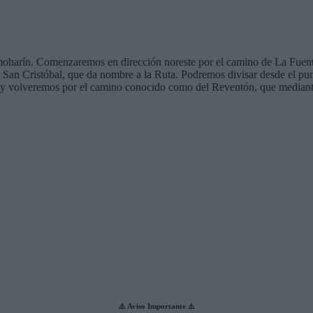
Almoharín. Comenzaremos en dirección noreste por el camino de La Fuent
an Cristóbal, que da nombre a la Ruta. Podremos divisar desde el pun
s y volveremos por el camino conocido como del Reventón, que mediant
⚠️ Aviso Importante ⚠️