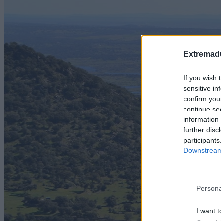
Extremadu
If you wish 
sensitive in
confirm you
continue se
information 
further disc
participants
Downstream 
Persona
I want t